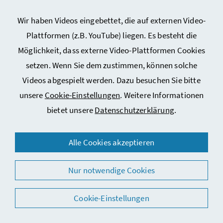
Kupferspeicherkrankheit
Metabolisches Syndrom
Wir haben Videos eingebettet, die auf externen Video-
Nahrungsmittel-Unverträglichkeiten
Plattformen (z.B. YouTube) liegen. Es besteht die
Möglichkeit, dass externe Video-Plattformen Cookies
Schilddrüsenerkrankungen
setzen. Wenn Sie dem zustimmen, können solche
Übergewicht und Adipositas bei Erwachsenen
Videos abgespielt werden. Dazu besuchen Sie bitte
Übergewicht und Adipositas bei Kindern und
unsere
Cookie-Einstellungen
. Weitere Informationen
Jugendlichen
bietet unsere
Datenschutzerklärung
.
Verdauungsorgane
Verdauungsorgane: Basis-Info
Alle Cookies akzeptieren
Analfissur
Nur notwendige Cookies
Bauchfellentzündung (Peritonitis)
Akute Pankreatitis
Cookie-Einstellungen
Chronische Pankreatitis & Pankreasinsuffizienz