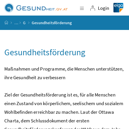
Accesskey
Accesskey
Accesskey
Accesskey
Zum Inhalt
Zum Hauptmenü
Zum Untermenü
Zur Suche
[4]
[1]
[3]
[2]
Login
Navigation einblende
Login
Startseite
…
G
Gesundheitsförderung
Gesundheitsförderung
Maßnahmen und Programme, die Menschen unterstützen,
ihre Gesundheit zu verbessern
Ziel der Gesundheitsförderung ist es, für alle Menschen
einen Zustand von körperlichem, seelischem und sozialem
Wohlbefinden erreichbar zu machen. Laut der Ottawa
Charta, dem Schlussdokument der ersten