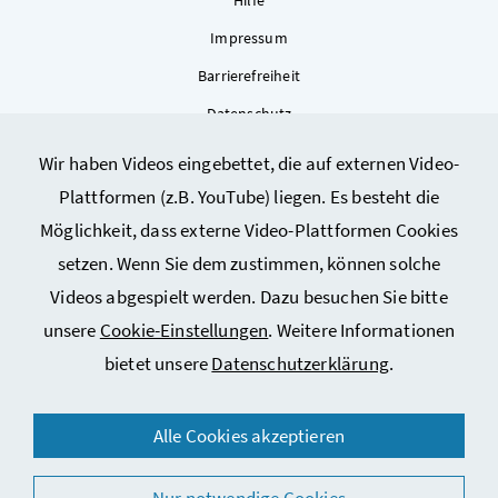
Hilfe
Impressum
Barrierefreiheit
Datenschutz
Kontakt
Wir haben Videos eingebettet, die auf externen Video-
Sitemap
Plattformen (z.B. YouTube) liegen. Es besteht die
Cookie-Einstellungen
Möglichkeit, dass externe Video-Plattformen Cookies
setzen. Wenn Sie dem zustimmen, können solche
Videos abgespielt werden. Dazu besuchen Sie bitte
unsere
Cookie-Einstellungen
. Weitere Informationen
bietet unsere
Datenschutzerklärung
.
Alle Cookies akzeptieren
© 2026 Bundesministerium für Arbeit, Soziales, Gesundheit,
Pflege und Konsumentenschutz