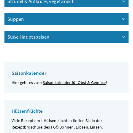
Strudel & Aufläufe, vegetarisch
Suppen
Süße Hauptspeisen
Saisonkalender
Hier geht es zum
Saisonkalender für Obst & Gemüse
!
Hülsenfrüchte
Viele Rezepte mit Hülsenfrüchten finden Sie in der
Rezeptbroschüre des
FGÖ
Bohnen, Erbsen, Linsen
.