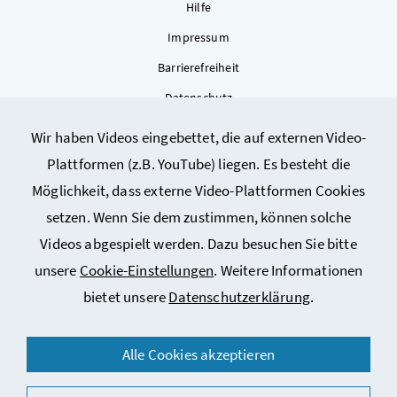
Hilfe
Impressum
Barrierefreiheit
Datenschutz
Kontakt
Wir haben Videos eingebettet, die auf externen Video-
Sitemap
Plattformen (z.B. YouTube) liegen. Es besteht die
Cookie-Einstellungen
Möglichkeit, dass externe Video-Plattformen Cookies
setzen. Wenn Sie dem zustimmen, können solche
Videos abgespielt werden. Dazu besuchen Sie bitte
unsere
Cookie-Einstellungen
. Weitere Informationen
bietet unsere
Datenschutzerklärung
.
Alle Cookies akzeptieren
© 2026 Bundesministerium für Arbeit, Soziales, Gesundheit,
Pflege und Konsumentenschutz