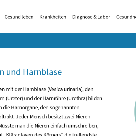
Gesund leben
Krankheiten
Diagnose & Labor
Gesundhe
n und Harnblase
 mit der Harnblase (Vesica urinaria), den
rn (Ureter) und der Harnröhre (Urethra) bilden
en die Harnorgane, den sogenannten
ltrakt. Jeder Mensch besitzt zwei Nieren
 Müsste man die Nieren einfach umschreiben,
 „Kläranlagen des Körpers“ die treffendste