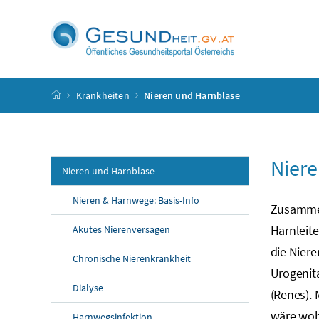
Accesskey
Accesskey
Accesskey
Accesskey
Zum Inhalt
Zum Hauptmenü
Zum Untermenü
Zur Suche
[4]
[1]
[3]
[2]
Startseite
Krankheiten
Nieren und Harnblase
Niere
Nieren und Harnblase
Nieren & Harnwege: Basis-Info
Zusammen
Harnleite
Akutes Nierenversagen
die Nier
Chronische Nierenkrankheit
Urogenita
Dialyse
(Renes).
wäre wohl
Harnwegsinfektion