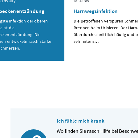
croyalty
© staras
nbeckenentzündung
Harnwegsinfektion
igste Infektion der oberen
Die Betroffenen verspüren Schme
 ist die
Brennen beim Urinieren. Der Harn
eckenentzündung. Die
überdurchschnittlich häufig und o
nen entwickeln rasch starke
sehr intensiv.
schmerzen.
Ich fühle mich krank
Wo finden Sie rasch Hilfe bei Beschw