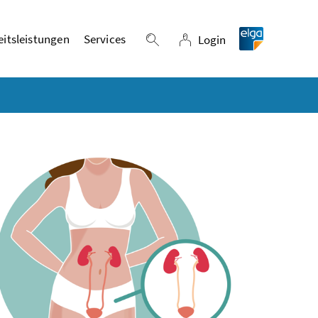
itsleistungen
Services
Login
Suche einblenden
Login