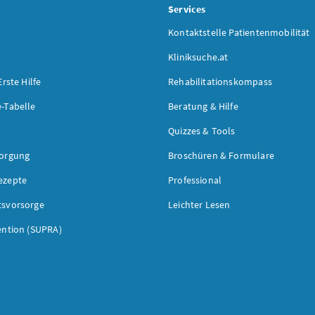
s
Services
Kontaktstelle Patientenmobilität
Kliniksuche.at
Erste Hilfe
Rehabilitationskompass
-Tabelle
Beratung & Hilfe
Quizzes & Tools
sorgung
Broschüren & Formulare
ezepte
Professional
tsvorsorge
Leichter Lesen
ention (SUPRA)