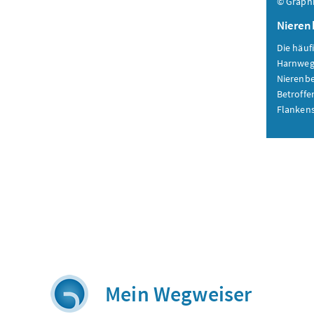
© Graphi
Niere
Die häuf
Harnwege
Nierenb
Betroffe
Flanken
Mein Wegweiser