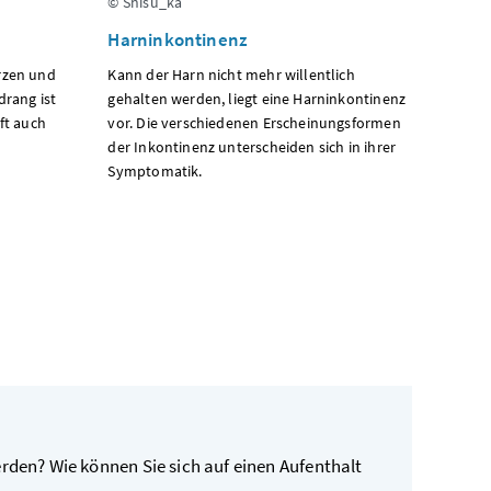
© Shisu_ka
Harninkontinenz
rzen und
Kann der Harn nicht mehr willentlich
drang ist
gehalten werden, liegt eine Harninkontinenz
ft auch
vor. Die verschiedenen Erscheinungsformen
der Inkontinenz unterscheiden sich in ihrer
Symptomatik.
erden? Wie können Sie sich auf einen Aufenthalt