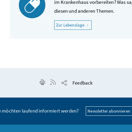
im Krankenhaus vorbereiten? Was sag
diesen und anderen Themen.
"Ich fühle mich krank"
Zur Lebenslage
Seite drucken
RSS-Feed anzeigen
Feedback
Seite teilen
e möchten laufend informiert werden?
Newsletter abonnieren