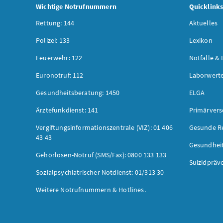
Wichtige Notrufnummern
Quicklink
Rettung: 144
Aktuelles
Polizei: 133
Lexikon
Feuerwehr: 122
Notfälle & 
Euronotruf: 112
Laborwerte
Gesundheitsberatung: 1450
ELGA
Ärztefunkdienst: 141
Primärver
Vergiftungsinformationszentrale (VIZ): 01 406
Gesunde R
43 43
Gesundhei
Gehörlosen-Notruf (SMS/Fax): 0800 133 133
Suizidpräv
Sozialpsychiatrischer Notdienst: 01/313 30
Weitere Notrufnummern & Hotlines.