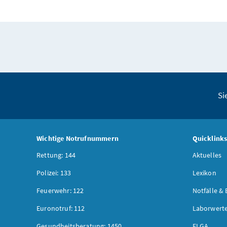
Si
Wichtige Notrufnummern
Quicklink
Rettung: 144
Aktuelles
Polizei: 133
Lexikon
Feuerwehr: 122
Notfälle & 
Euronotruf: 112
Laborwerte
Gesundheitsberatung: 1450
ELGA