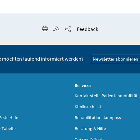
Seite drucken
RSS-Feed anzeigen
Feedback
Seite teilen
e möchten laufend informiert werden?
Newsletter abonnieren
s
Services
Kontaktstelle Patientenmobilität
Kliniksuche.at
Erste Hilfe
Rehabilitationskompass
-Tabelle
Beratung & Hilfe
Quizzes & Tools