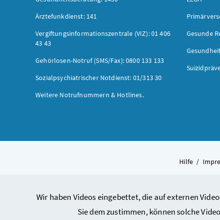
Ärztefunkdienst: 141
Primärver
Vergiftungsinformationszentrale (VIZ): 01 406
Gesunde R
43 43
Gesundhei
Gehörlosen-Notruf (SMS/Fax): 0800 133 133
Suizidpräv
Sozialpsychiatrischer Notdienst: 01/313 30
Weitere Notrufnummern & Hotlines.
Hilfe
/
Impr
Wir haben Videos eingebettet, die auf externen Video
Sie dem zustimmen, können solche Video