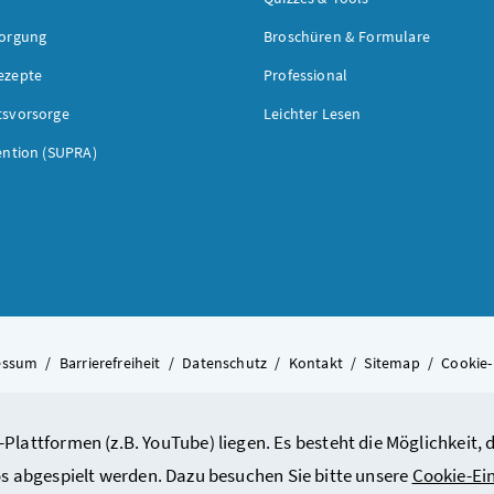
sorgung
Broschüren & Formulare
ezepte
Professional
tsvorsorge
Leichter Lesen
ention (SUPRA)
essum
/
Barrierefreiheit
/
Datenschutz
/
Kontakt
/
Sitemap
/
Cookie-
-Plattformen (z.B. YouTube) liegen. Es besteht die Möglichkeit
© 2026 Bundesministerium für A
s abgespielt werden. Dazu besuchen Sie bitte unsere
Cookie-Ei