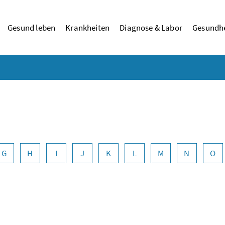
Gesund leben
Krankheiten
Diagnose & Labor
Gesundhe
G
H
I
J
K
L
M
N
O