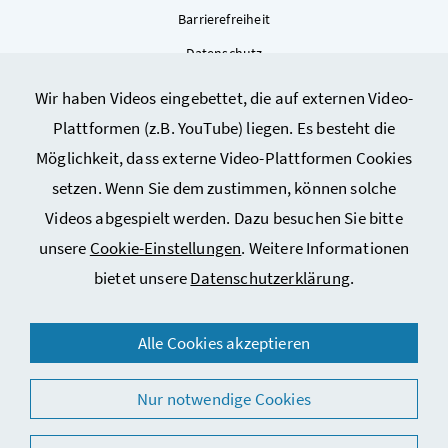
Barrierefreiheit
Datenschutz
Kontakt
Wir haben Videos eingebettet, die auf externen Video-
Sitemap
Plattformen (z.B. YouTube) liegen. Es besteht die
Cookie-Einstellungen
Möglichkeit, dass externe Video-Plattformen Cookies
setzen. Wenn Sie dem zustimmen, können solche
Videos abgespielt werden. Dazu besuchen Sie bitte
unsere
Cookie-Einstellungen
. Weitere Informationen
bietet unsere
Datenschutzerklärung
.
© 2026 Bundesministerium für Arbeit, Soziales, Gesundheit,
Alle Cookies akzeptieren
Pflege und Konsumentenschutz
Nur notwendige Cookies