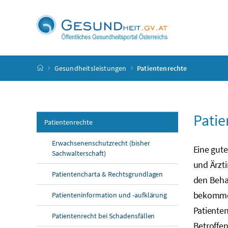
Accesskey
Accesskey
Accesskey
Accesskey
Zum Inhalt
Zum Hauptmenü
Zum Untermenü
Zur Suche
[4]
[1]
[3]
[2]
Startseite
Gesundheitsleistungen
Patientenrechte
Patie
Patientenrechte
Erwachsenenschutzrecht (bisher
Eine gute
Sachwalterschaft)
und Ärzti
Patientencharta & Rechtsgrundlagen
den Beha
bekommen
Patienteninformation und -aufklärung
Patienten
Patientenrecht bei Schadensfällen
Betroffen