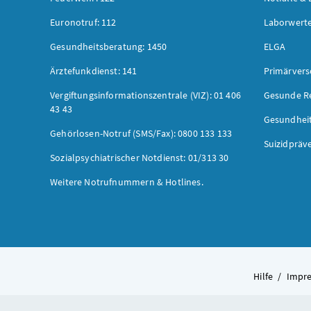
Euronotruf: 112
Laborwerte
Gesundheitsberatung: 1450
ELGA
Ärztefunkdienst: 141
Primärver
Vergiftungsinformationszentrale (VIZ): 01 406
Gesunde R
43 43
Gesundhei
Gehörlosen-Notruf (SMS/Fax): 0800 133 133
Suizidpräv
Sozialpsychiatrischer Notdienst: 01/313 30
Weitere Notrufnummern & Hotlines.
Hilfe
/
Impr