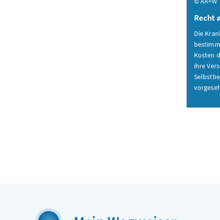
© AA+W
Recht 
Die Kra
bestimm
Kosten d
ihre Ver
Selbstbe
vorgesehe