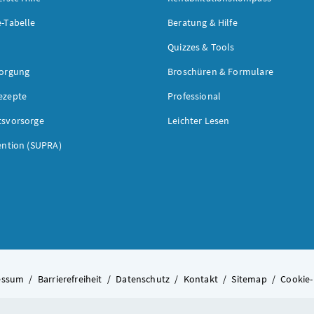
-Tabelle
Beratung & Hilfe
Quizzes & Tools
sorgung
Broschüren & Formulare
ezepte
Professional
tsvorsorge
Leichter Lesen
ention (SUPRA)
essum
/
Barrierefreiheit
/
Datenschutz
/
Kontakt
/
Sitemap
/
Cookie-