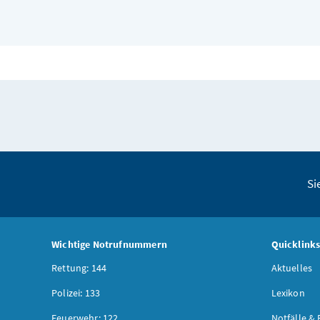
Si
Wichtige Notrufnummern
Quicklink
Rettung: 144
Aktuelles
Polizei: 133
Lexikon
Feuerwehr: 122
Notfälle & 