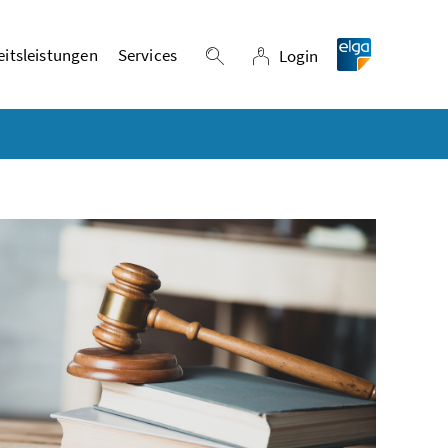
itsleistungen
Services
Login
Suche einblenden
Login