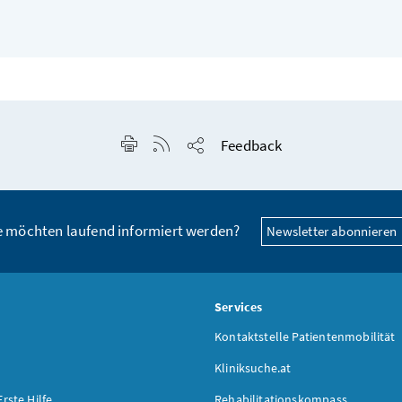
Seite drucken
RSS-Feed anzeigen
Feedback
Seite teilen
e möchten laufend informiert werden?
Newsletter abonnieren
s
Services
Kontaktstelle Patientenmobilität
Kliniksuche.at
Erste Hilfe
Rehabilitationskompass