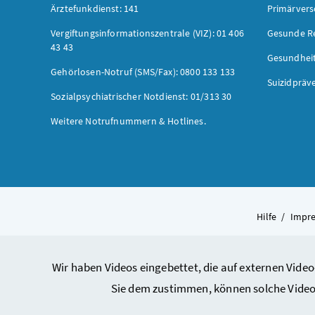
Ärztefunkdienst: 141
Primärver
Vergiftungsinformationszentrale (VIZ): 01 406
Gesunde R
43 43
Gesundhei
Gehörlosen-Notruf (SMS/Fax): 0800 133 133
Suizidpräv
Sozialpsychiatrischer Notdienst: 01/313 30
Weitere Notrufnummern & Hotlines.
Hilfe
/
Impr
Wir haben Videos eingebettet, die auf externen Video
Sie dem zustimmen, können solche Video