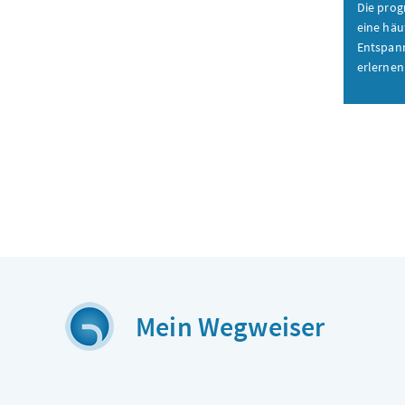
Die prog
eine häu
Entspan
erlernen
Mein Wegweiser