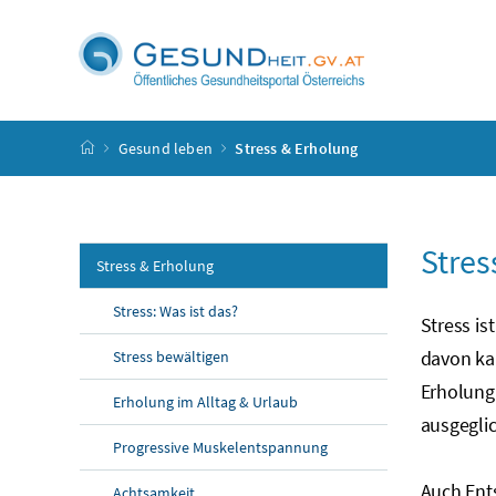
Accesskey
Accesskey
Accesskey
Accesskey
Zum Inhalt
Zum Hauptmenü
Zum Untermenü
Zur Suche
[4]
[1]
[3]
[2]
Startseite
Gesund leben
Stress & Erholung
Stres
Stress & Erholung
Stress: Was ist das?
Stress is
davon ka
Stress bewältigen
Erholung
Erholung im Alltag & Urlaub
ausgegli
Progressive Muskelentspannung
Auch Ent
Achtsamkeit