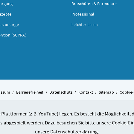
sorgung
Broschüren & Formulare
ezepte
Professional
tsvorsorge
Leichter Lesen
ention (SUPRA)
essum
/
Barrierefreiheit
/
Datenschutz
/
Kontakt
/
Sitemap
/
Cookie-
-Plattformen (z.B. YouTube) liegen. Es besteht die Möglichkeit
© 2026 Bundesministerium für A
s abgespielt werden. Dazu besuchen Sie bitte unsere
Cookie-Ei
unsere
Datenschutzerklärung
.