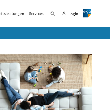
itsleistungen
Services
Login
Suche einblenden
Login