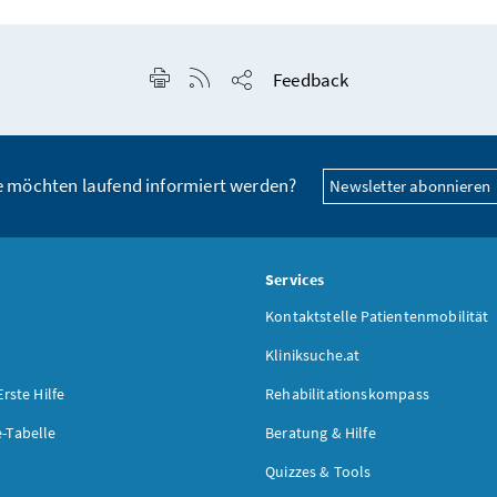
Seite drucken
RSS-Feed anzeigen
Feedback
Seite teilen
e möchten laufend informiert werden?
Newsletter abonnieren
s
Services
Kontaktstelle Patientenmobilität
Kliniksuche.at
Erste Hilfe
Rehabilitationskompass
-Tabelle
Beratung & Hilfe
Quizzes & Tools