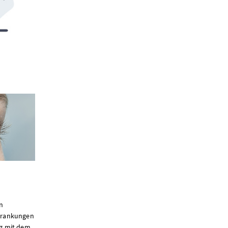
n
krankungen
g mit dem