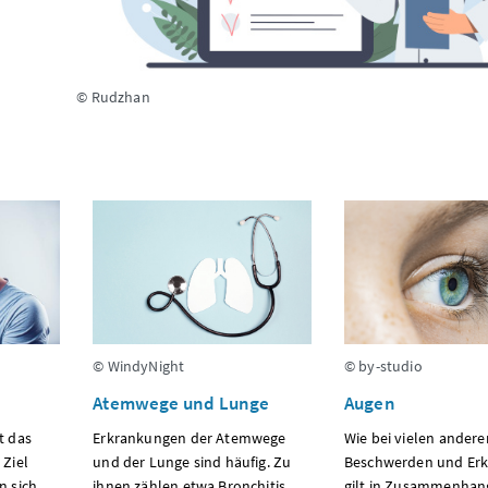
© Rudzhan
© WindyNight
© by-studio
Atemwege und Lunge
Augen
t das
Erkrankungen der Atemwege
Wie bei vielen andere
Ziel
und der Lunge sind häufig. Zu
Beschwerden und Er
n sich
ihnen zählen etwa Bronchitis,
gilt in Zusammenhan