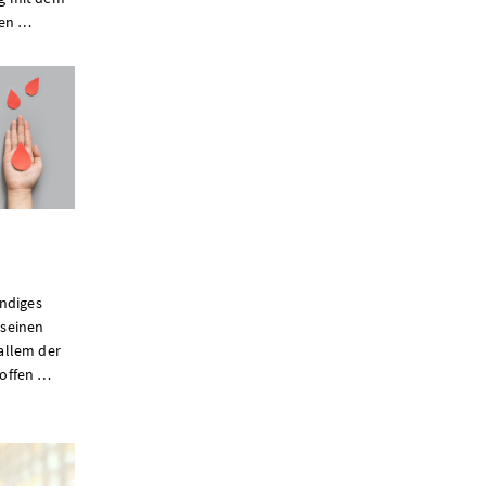
sen …
ändiges
 seinen
allem der
toffen …