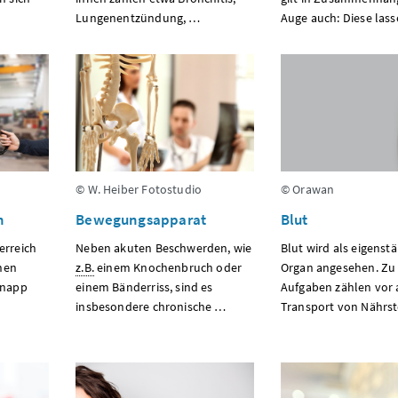
Lungenentzündung, …
Auge auch: Diese las
© W. Heiber Fotostudio
© Orawan
n
Bewegungsapparat
Blut
erreich
Neben akuten Beschwerden, wie
Blut wird als eigenst
nen
z.B.
einem Knochenbruch oder
Organ angesehen. Zu
 knapp
einem Bänderriss, sind es
Aufgaben zählen vor 
insbesondere chronische …
Transport von Nährs