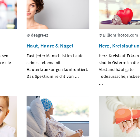
© deagreez
© BillionPhotos.com
Haut, Haare & Nägel
Herz, Kreislauf u
asen-
Fast jeder Mensch ist im Laufe
Herz-Kreislauf-Erkra
 viele
seines Lebens mit
sind in Österreich die
Hauterkrankungen konfrontiert.
Abstand häufigste
Das Spektrum reicht von …
Todesursache, insbe
…