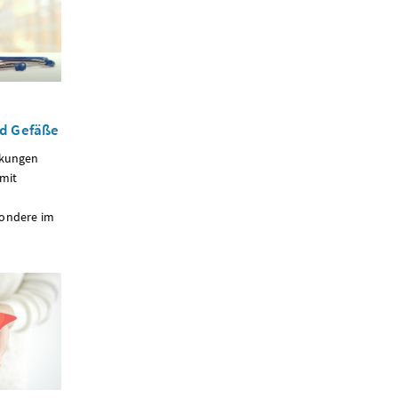
nd Gefäße
nkungen
 mit
sondere im