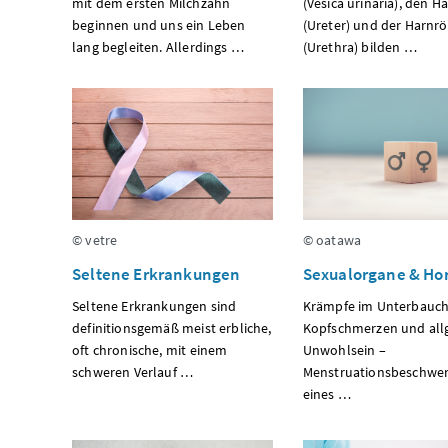
mit dem ersten Milchzahn
(Vesica urinaria), den H
beginnen und uns ein Leben
(Ureter) und der Harnr
lang begleiten. Allerdings …
(Urethra) bilden …
© vetre
© oatawa
Seltene Erkrankungen
Sexualorgane & H
Seltene Erkrankungen sind
Krämpfe im Unterbauch
definitionsgemäß meist erbliche,
Kopfschmerzen und all
oft chronische, mit einem
Unwohlsein –
schweren Verlauf …
Menstruationsbeschwer
eines …