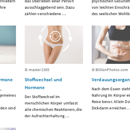
arnleitern
das Überleben einer Person
psychischen Gesundhe
öhre
ausschlaggebend sein. Dazu
von leichten Einschr
zählen verschiedene …
des seelischen Wohl
© master1305
© BillionPhotos.com
ormone
Stoffwechsel und
Verdauungsorga
Hormone
,
Nach dem Essen steht
gemeines
Nahrung im Körper ei
Der Stoffwechsel im
Reise bevor. Allein D
menschlichen Körper umfasst
den sind
Dickdarm erreichen 
alle chemischen Reaktionen, die
der Aufrechterhaltung …