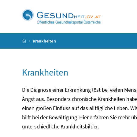
Accesskey
Accesskey
Accesskey
Accesskey
Zum Inhalt
Zum Hauptmenü
Zum Untermenü
Zur Suche
[4]
[1]
[3]
[2]
Startseite
Krankheiten
Krankheiten
Die Diagnose einer Erkrankung löst bei vielen Men
Angst aus. Besonders chronische Krankheiten hab
einen großen Einfluss auf das alltägliche Leben. W
hilft bei der Bewältigung. Hier erfahren Sie mehr ü
unterschiedliche Krankheitsbilder.