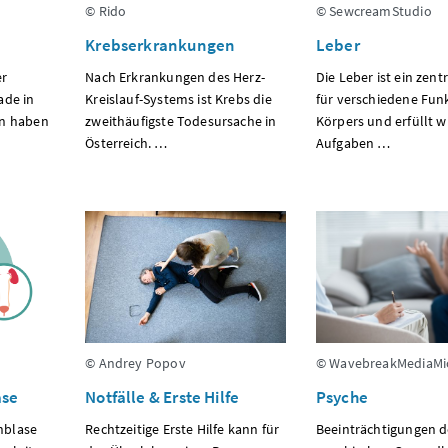
© Rido
© SewcreamStudio
Krebserkrankungen
Leber
er
Nach Erkrankungen des Herz-
Die Leber ist ein zent
ade in
Kreislauf-Systems ist Krebs die
für verschiedene Fun
en haben
zweithäufigste Todesursache in
Körpers und erfüllt w
Österreich. …
Aufgaben …
© Andrey Popov
© WavebreakMediaMi
ase
Notfälle & Erste Hilfe
Psyche
nblase
Rechtzeitige Erste Hilfe kann für
Beeinträchtigungen d