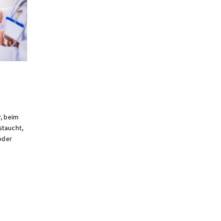
r, beim
staucht,
oder