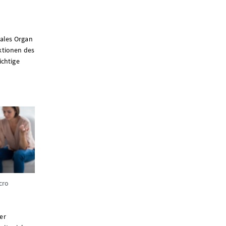
rales Organ
ktionen des
ichtige
cro
er