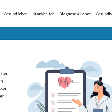
Gesund leben
Krankheiten
Diagnose & Labor
Gesundhe
schen
en
issen
ber