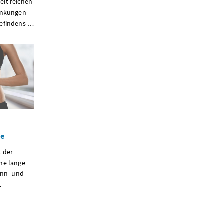
it reichen
änkungen
befindens …
ne
 der
ne lange
ünn- und
…