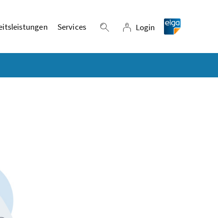
itsleistungen
Services
Login
Suche einblenden
Login