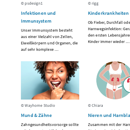
© psdesign1
© rigg
Infektionen und
Kinderkrankheiten
Immunsystem
Ob Fieber, Durchfall od
Harnwegsinfektion: Ger
Unser Immunsystem besteht
den ersten Lebensjahr
aus einer Vielzahl von Zellen,
Kinder immer wieder …
Eiweißkörpern und Organen, die
auf sehr komplexe …
© Wayhome Studio
© Chiara
Mund & Zähne
Nieren und Harnbl
Zahngesundheitsvorsorge sollte
Zusammen mit der Har