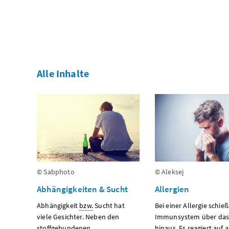
Alle Inhalte
© Sabphoto
© Aleksej
Abhängigkeiten & Sucht
Allergien
Abhängigkeit
bzw.
Sucht hat
Bei einer Allergie schieß
viele Gesichter. Neben den
Immunsystem über das 
stoffgebundenen
hinaus. Es reagiert auf a