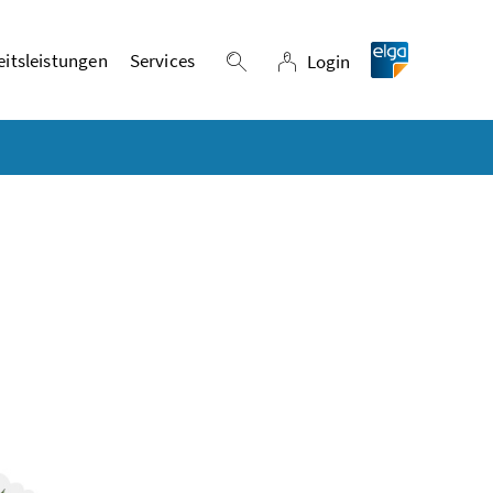
itsleistungen
Services
Login
Suche einblenden
Login