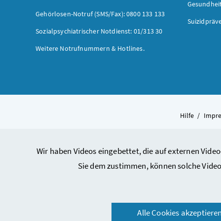
Gesundhei
Gehörlosen-Notruf (SMS/Fax): 0800 133 133
Suizidpräv
Sozialpsychiatrischer Notdienst: 01/313 30
Weitere Notrufnummern & Hotlines.
Hilfe
/
Impr
Wir haben Videos eingebettet, die auf externen Video
Sie dem zustimmen, können solche Video
Alle Cookies akzeptiere