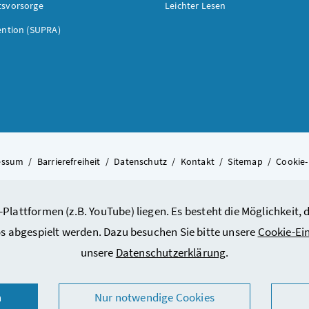
tsvorsorge
Leichter Lesen
ention (SUPRA)
essum
/
Barrierefreiheit
/
Datenschutz
/
Kontakt
/
Sitemap
/
Cookie-
-Plattformen (z.B. YouTube) liegen. Es besteht die Möglichkeit
© 2026 Bundesministerium für A
s abgespielt werden. Dazu besuchen Sie bitte unsere
Cookie-Ei
unsere
Datenschutzerklärung
.
n
Nur notwendige Cookies