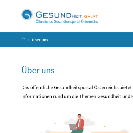
Accesskey
Accesskey
Accesskey
Accesskey
Zum Inhalt
Zum Hauptmenü
Zum Untermenü
Zur Suche
[4]
[1]
[3]
[2]
Startseite
Über uns
Über uns
Das öffentliche Gesundheitsportal Österreichs bietet
Informationen rund um die Themen Gesundheit und 