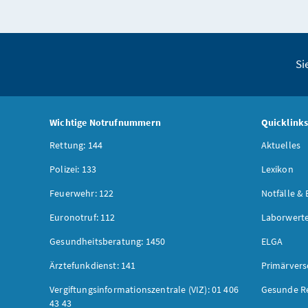
Si
Wichtige Notrufnummern
Quicklink
Rettung: 144
Aktuelles
Polizei: 133
Lexikon
Feuerwehr: 122
Notfälle & 
Euronotruf: 112
Laborwerte
Gesundheitsberatung: 1450
ELGA
Ärztefunkdienst: 141
Primärver
Vergiftungsinformationszentrale (VIZ): 01 406
Gesunde R
43 43