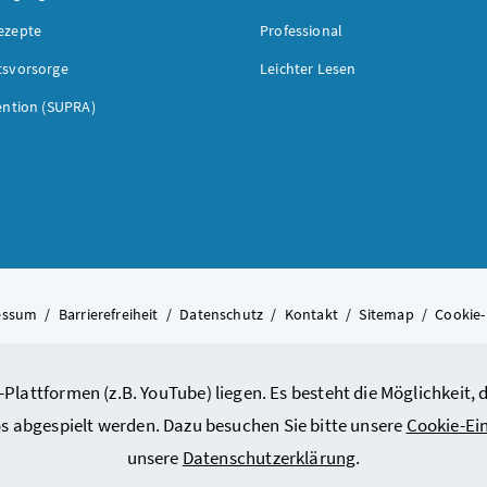
ezepte
Professional
tsvorsorge
Leichter Lesen
ention (SUPRA)
essum
/
Barrierefreiheit
/
Datenschutz
/
Kontakt
/
Sitemap
/
Cookie-
-Plattformen (z.B. YouTube) liegen. Es besteht die Möglichkeit
© 2026 Bundesministerium für A
s abgespielt werden. Dazu besuchen Sie bitte unsere
Cookie-Ei
unsere
Datenschutzerklärung
.