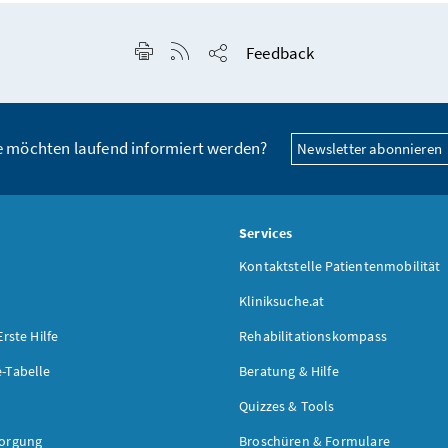
Seite drucken
RSS-Feed anzeigen
Feedback
Seite teilen
e möchten laufend informiert werden?
Newsletter abonnieren
s
Services
Kontaktstelle Patientenmobilität
Kliniksuche.at
Erste Hilfe
Rehabilitationskompass
-Tabelle
Beratung & Hilfe
Quizzes & Tools
sorgung
Broschüren & Formulare