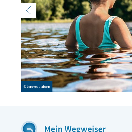
Voriges Element im Karussell
© terovesalainen
Mein Wegweiser