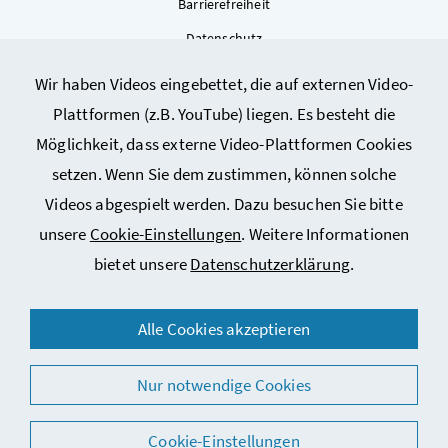
Barrierefreiheit
Datenschutz
Kontakt
Wir haben Videos eingebettet, die auf externen Video-
Sitemap
Plattformen (z.B. YouTube) liegen. Es besteht die
Cookie-Einstellungen
Möglichkeit, dass externe Video-Plattformen Cookies
setzen. Wenn Sie dem zustimmen, können solche
Videos abgespielt werden. Dazu besuchen Sie bitte
unsere
Cookie-Einstellungen
. Weitere Informationen
bietet unsere
Datenschutzerklärung
.
© 2026 Bundesministerium für Arbeit, Soziales, Gesundheit,
Alle Cookies akzeptieren
Pflege und Konsumentenschutz
Nur notwendige Cookies
Cookie-Einstellungen