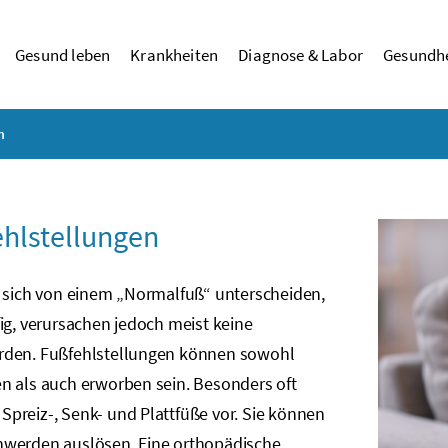
Gesund leben
Krankheiten
Diagnose & Labor
Gesundhe
n
hlstellungen
e sich von einem „Normalfuß“ unterscheiden,
ig, verursachen jedoch meist keine
den. Fußfehlstellungen können sowohl
n als auch erworben sein. Besonders oft
preiz-, Senk- und Plattfüße vor. Sie können
werden auslösen. Eine orthopädische