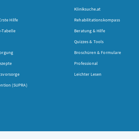
Kliniksuche.at
Erste Hilfe
Rehabilitationskompass
-Tabelle
Beratung & Hilfe
Quizzes & Tools
sorgung
Broschüren & Formulare
ezepte
Professional
tsvorsorge
Leichter Lesen
ention (SUPRA)