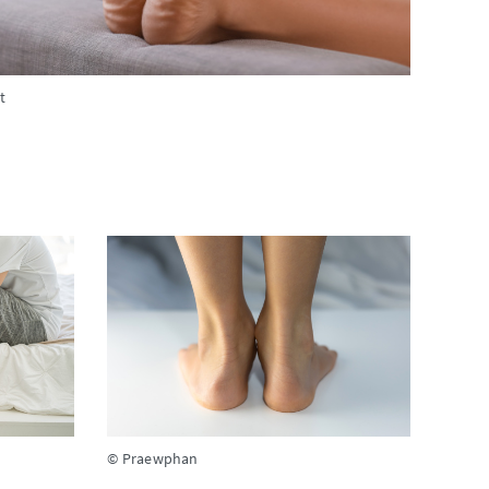
t
© Praewphan