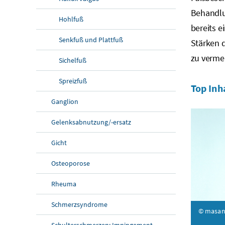
Behandlu
Hohlfuß
bereits e
Senkfuß und Plattfuß
Stärken 
zu verme
Sichelfuß
Spreizfuß
Top Inh
Ganglion
Gelenksabnutzung/-ersatz
Gicht
Osteoporose
Rheuma
Schmerzsyndrome
© masan
Schulterschmerzen: Impingement-