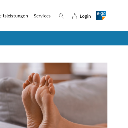
itsleistungen
Services
Login
Suche einblenden
Login