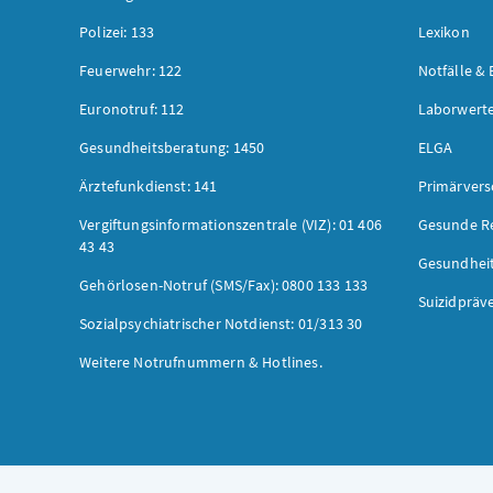
Polizei: 133
Lexikon
Feuerwehr: 122
Notfälle & 
Euronotruf: 112
Laborwerte
Gesundheitsberatung: 1450
ELGA
Ärztefunkdienst: 141
Primärver
Vergiftungsinformationszentrale (VIZ): 01 406
Gesunde R
43 43
Gesundhei
Gehörlosen-Notruf (SMS/Fax): 0800 133 133
Suizidpräv
Sozialpsychiatrischer Notdienst: 01/313 30
Weitere Notrufnummern & Hotlines.