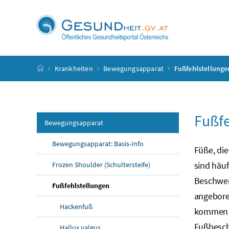
Accesskey
Accesskey
Accesskey
Accesskey
Zum Inhalt
Zum Hauptmenü
Zum Untermenü
Zur Suche
[4]
[1]
[3]
[2]
Startseite
Krankheiten
Bewegungsapparat
Fußfehlstellunge
Fußfe
Bewegungsapparat
Bewegungsapparat: Basis-Info
Füße, di
sind häuf
Frozen Shoulder (Schultersteife)
Beschwer
Fußfehlstellungen
angebore
Hackenfuß
kommen S
Fußbesch
Hallux valgus