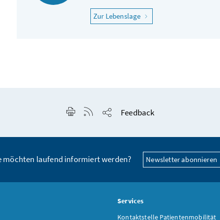
"Ich fühle mich krank"
Zur Lebenslage
Seite drucken
RSS-Feed anzeigen
Feedback
Seite teilen
e möchten laufend informiert werden?
Newsletter abonnieren
s
Services
Kontaktstelle Patientenmobilität