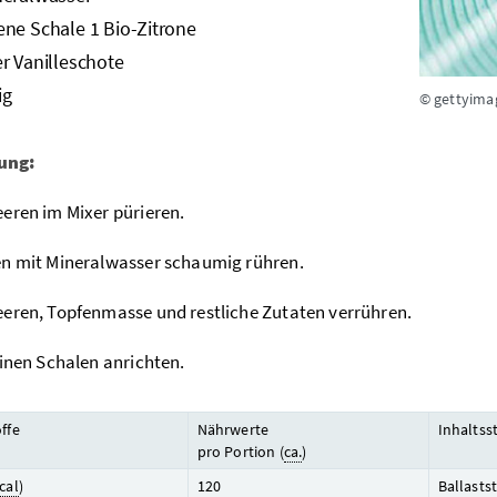
ene Schale 1 Bio-Zitrone
r Vanilleschote
ig
© gettyim
ung:
eren im Mixer pürieren.
n mit Mineralwasser schaumig rühren.
eren, Topfenmasse und restliche Zutaten verrühren.
einen Schalen anrichten.
ffe
Nährwerte
Inhaltss
pro Portion (
ca.
)
cal
)
120
Ballastst