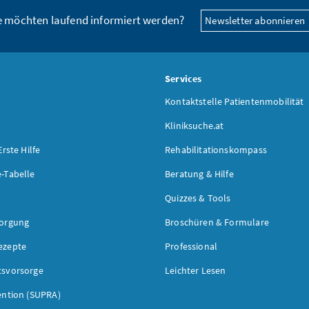
e möchten laufend informiert werden?
Newsletter abonnieren
s
Services
Kontaktstelle Patientenmobilität
Kliniksuche.at
Erste Hilfe
Rehabilitationskompass
-Tabelle
Beratung & Hilfe
Quizzes & Tools
sorgung
Broschüren & Formulare
ezepte
Professional
tsvorsorge
Leichter Lesen
ention (SUPRA)