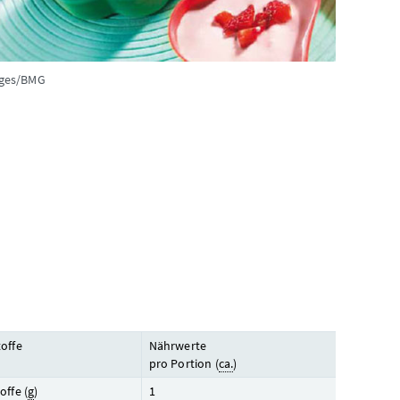
ages/BMG
toffe
Nährwerte
pro Portion (
ca.
)
offe (
g
)
1