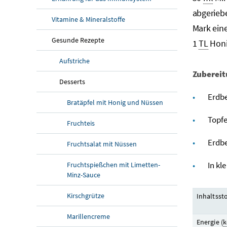
abgerieb
Vitamine & Mineralstoffe
Mark eine
Gesunde Rezepte
1
TL
Hon
Aufstriche
Zubereit
Desserts
Erdbe
Bratäpfel mit Honig und Nüssen
Topfe
Fruchteis
Erdbe
Fruchtsalat mit Nüssen
In kl
Fruchtspießchen mit Limetten-
Minz-Sauce
Kirschgrütze
Inhaltssto
Marillencreme
Energie (
k