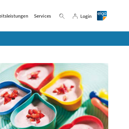
itsleistungen
Services
Login
Suche einblenden
Login