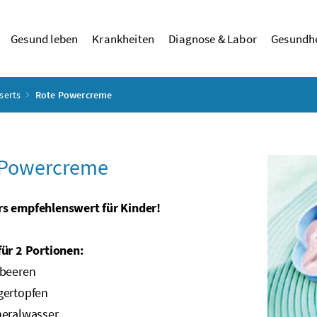
Gesund leben
Krankheiten
Diagnose & Labor
Gesundhe
serts
Rote Powercreme
 Powercreme
s empfehlenswert für Kinder!
für 2 Portionen:
beeren
ertopfen
eralwasser