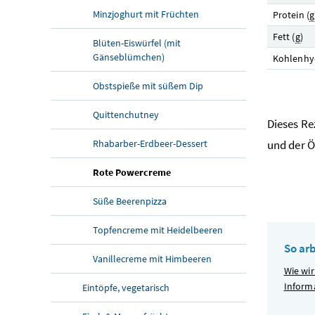
Minzjoghurt mit Früchten
Protein (
g
Fett (
g
)
Blüten-Eiswürfel (mit
Gänseblümchen)
Kohlenhyd
Obstspieße mit süßem Dip
Quittenchutney
Dieses R
Rhabarber-Erdbeer-Dessert
und der Ö
Rote Powercreme
Süße Beerenpizza
Topfencreme mit Heidelbeeren
So ar
Vanillecreme mit Himbeeren
Wie wir
Inform
Eintöpfe, vegetarisch