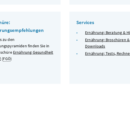
hüre:
Services
hrungsempfehlungen
Ernährung: Beratung & Hi
s zu den
Ernährung: Broschüren &
ungspyramiden finden Sie in
Downloads
oschüre
Ernährung Gesundheit
Ernährung: Tests, Rechne
!
(
FGÖ
)