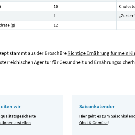
)
16
Choleste
1
„Zucker“
rate (
g
)
12
ezept stammt aus der Broschüre
Richtige Ernährung für mein Ki
sterreichischen Agentur für Gesundheit und Ernährungssicherhe
beiten wir
Saisonkalender
 qualitätsgesicherte
Hier geht es zum
Saisonkalend
ationen erstellen
Obst & Gemüse
!