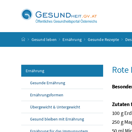
Accesskey
Accesskey
Accesskey
Accesskey
Zum Inhalt
Zum Hauptmenü
Zum Untermenü
Zur Suche
[4]
[1]
[3]
[2]
Startseite
Gesund leben
Ernährung
Gesunde Rezepte
Des
Rote
Ernährung
Gesunde Ernährung
Besonder
Ernährungsformen
Zutaten 
Übergewicht & Untergewicht
100
g
Erd
Gesund bleiben mit Ernährung
250
g
Mag
50
ml
Min
Ernährung für das Immunsystem