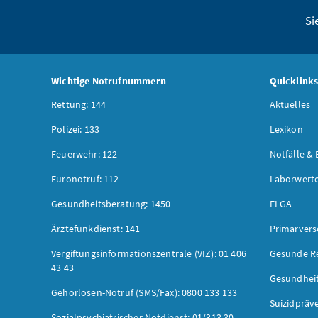
Si
Wichtige Notrufnummern
Quicklink
Rettung: 144
Aktuelles
Polizei: 133
Lexikon
Feuerwehr: 122
Notfälle & 
Euronotruf: 112
Laborwerte
Gesundheitsberatung: 1450
ELGA
Ärztefunkdienst: 141
Primärver
Vergiftungsinformationszentrale (VIZ): 01 406
Gesunde R
43 43
Gesundhei
Gehörlosen-Notruf (SMS/Fax): 0800 133 133
Suizidpräv
Sozialpsychiatrischer Notdienst: 01/313 30