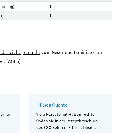
rin (
mg
)
1
 (
g
)
1
nd – leicht gemacht
vom Gesundheitsministerium
it (AGES).
Hülsenfrüchte
er für
Viele Rezepte mit Hülsenfrüchten
finden Sie in der Rezeptbroschüre
des
FGÖ
Bohnen, Erbsen, Linsen
.