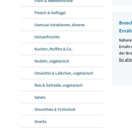
Fisch & Meeresfrüchte
Fleisch & Geflügel
Brosc
Gemüse-Variationen, diverse
Ernä
Hülsenfrüchte
Nähere
Ernähr
Kuchen, Muffins & Co.
der Br
für alle
Nudeln, vegetarisch
Omelette & Laibchen, vegetarisch
Reis & Getreide, vegetarisch
Salate
Smoothies & Frühstück
Snacks