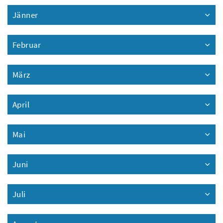
Jänner
Februar
März
April
Mai
Juni
Juli