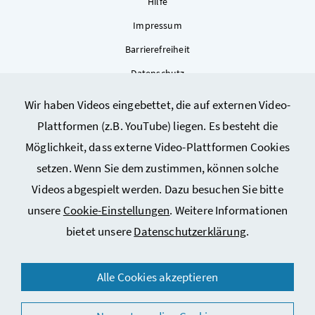
Hilfe
Impressum
Barrierefreiheit
Datenschutz
Kontakt
Wir haben Videos eingebettet, die auf externen Video-
Sitemap
Plattformen (z.B. YouTube) liegen. Es besteht die
Cookie-Einstellungen
Möglichkeit, dass externe Video-Plattformen Cookies
setzen. Wenn Sie dem zustimmen, können solche
Videos abgespielt werden. Dazu besuchen Sie bitte
unsere
Cookie-Einstellungen
. Weitere Informationen
bietet unsere
Datenschutzerklärung
.
© 2026 Bundesministerium für Arbeit, Soziales, Gesundheit,
Alle Cookies akzeptieren
Pflege und Konsumentenschutz