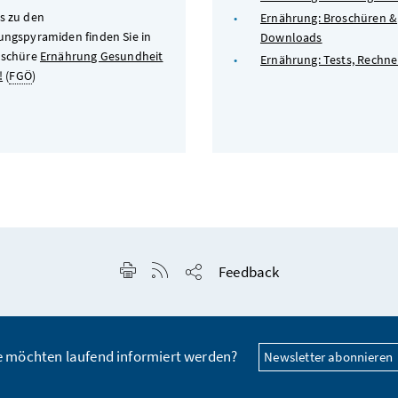
s zu den
Ernährung: Broschüren &
ungspyramiden finden Sie in
Downloads
oschüre
Ernährung Gesundheit
Ernährung: Tests, Rechne
!
(
FGÖ
)
Seite drucken
RSS-Feed anzeigen
Feedback
Seite teilen
e möchten laufend informiert werden?
Newsletter abonnieren