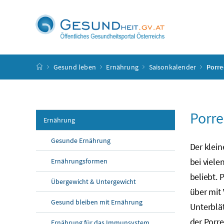
Accesskey
Accesskey
Accesskey
Accesskey
Zum Inhalt
Zum Hauptmenü
Zum Untermenü
Zur Suche
[4]
[1]
[3]
[2]
Startseite
Gesund leben
Ernährung
Saisonkalender
Porre
Porre
Ernährung
Gesunde Ernährung
Der klein
bei viel
Ernährungsformen
beliebt. 
Übergewicht & Untergewicht
über mit 
Gesund bleiben mit Ernährung
Unterblät
der Porr
Ernährung für das Immunsystem