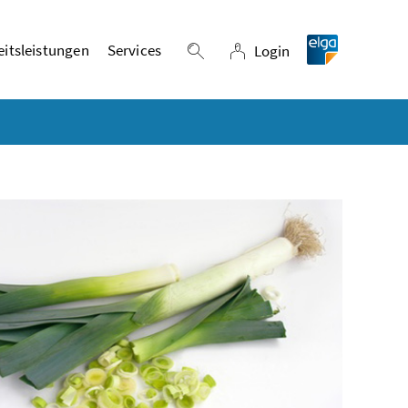
itsleistungen
Services
Login
Suche einblenden
Login