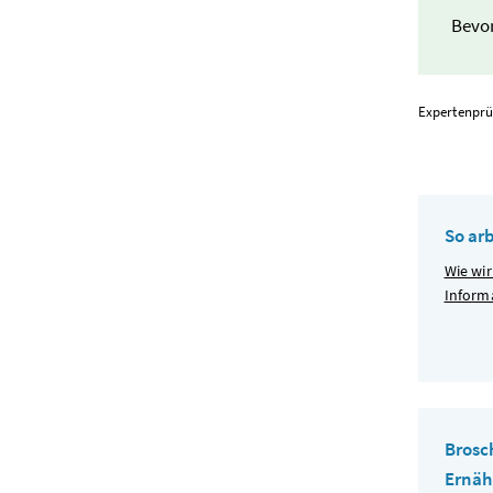
Bevor
Expertenprü
So ar
Wie wir
Inform
Brosc
Ernä