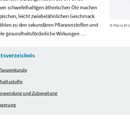
nen schwefelhaltigen ätherischen Öle machen
ypischen, leicht zwiebelähnlichen Geschmack
 zählen zu den sekundären Pflanzenstoffen und
© Maria Br
le gesundheitsförderliche Wirkungen . . .
ltsverzeichnis
flanzenkunde
nhaltsstoffe
erwendung und Zubereitung
agerung