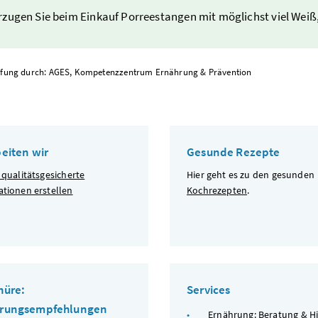
zugen Sie beim Einkauf Porreestangen mit möglichst viel Weiß, 
fung durch: AGES, Kompetenzzentrum Ernährung & Prävention
beiten wir
Gesunde Rezepte
 qualitätsgesicherte
Hier geht es zu den gesunden
ationen erstellen
Kochrezepten
.
hüre:
Services
hrungsempfehlungen
Ernährung: Beratung & Hi