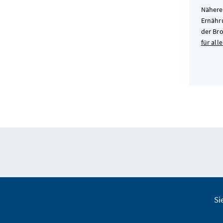
Nähere
Ernähr
der Br
für alle
Si