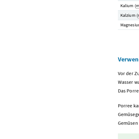
Kalium (
m
Kalzium (
Magnesiu
Verwen
Vor der Z
Wasser wa
Das Porre
Porree k
Gemüseger
Gemüsen