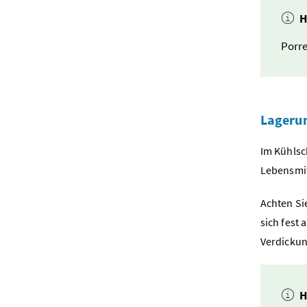
H
Porre
Lageru
Im Kühlsc
Lebensmit
Achten Si
sich fest
Verdickun
H