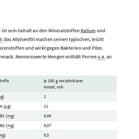
st sein Gehalt an den Mineralstoffen
Kalium
und
B.
das Allylsenföl machen seinen typischen, leicht
nzenstoffen und wirkt gegen Bakterien und Pilze.
eschmack. Nennenswerte Mengen enthält Porree
u.a.
an
toffe
je 100
g
verzehrbarer
Anteil, roh
g
)
1
A (
µg
)
11
B1 (
mg
)
0,09
B2 (
mg
)
0,07
mg
)
0,5