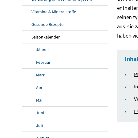
enthalte
Vitamine & Mineralstoffe
seinen t
Gesunde Rezepte
aus, sie
haben vie
Saisonkalender
Jänner
Inha
Februar
P
März
I
April
V
Mai
L
Juni
Juli
August