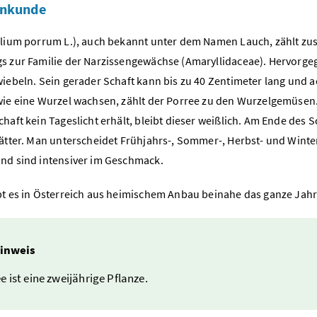
enkunde
llium porrum L.), auch bekannt unter dem Namen Lauch, zählt z
s zur Familie der Narzissengewächse (Amaryllidaceae). Hervorge
wiebeln. Sein gerader Schaft kann bis zu 40 Zentimeter lang und a
wie eine Wurzel wachsen, zählt der Porree zu den Wurzelgemüsen
haft kein Tageslicht erhält, bleibt dieser weißlich. Am Ende des 
lätter. Man unterscheidet Frühjahrs-, Sommer-, Herbst- und Winte
nd sind intensiver im Geschmack.
bt es in Österreich aus heimischem Anbau beinahe das ganze Jahr
inweis
e ist eine zweijährige Pflanze.