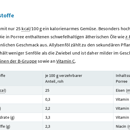
stoffe
 mit nur 25
kcal
/100
g
ein kalorienarmes Gemüse. Besonders hoch i
 Die in Porree enthaltenen schwefelhaltigen ätherischen Öle wie
z.
nlichen Geschmack aus. Allylsenföl zählt zu den sekundären Pfla
hält weniger Senföle als die Zwiebel und ist daher milder im G
inen der B-Gruppe
sowie an
Vitamin C
.
ffe
je 100
g
verzehrbarer
Inhaltss
Anteil, roh
Porree
cal
)
25
Eisen (
m
0,3
Vitamin 
)
2,2
Vitamin 
rate (
g
)
3,3
Vitamin 
ffe (
g
)
2,3
Niacin (