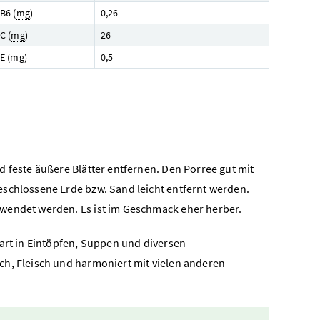
B6 (
mg
)
0,26
C (
mg
)
26
E (
mg
)
0,5
 feste äußere Blätter entfernen. Den Porree gut mit
geschlossene Erde
bzw.
Sand leicht entfernt werden.
rwendet werden. Es ist im Geschmack eher herber.
gart in Eintöpfen, Suppen und diversen
ch, Fleisch und harmoniert mit vielen anderen