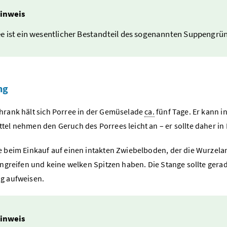
inweis
e ist ein wesentlicher Bestandteil des sogenannten Suppengrün
ng
hrank hält sich Porree in der Gemüselade
ca.
fünf Tage. Er kann i
tel nehmen den Geruch des Porrees leicht an – er sollte daher in 
e beim Einkauf auf einen intakten Zwiebelboden, der die Wurzelan
 angreifen und keine welken Spitzen haben. Die Stange sollte ger
g aufweisen.
inweis