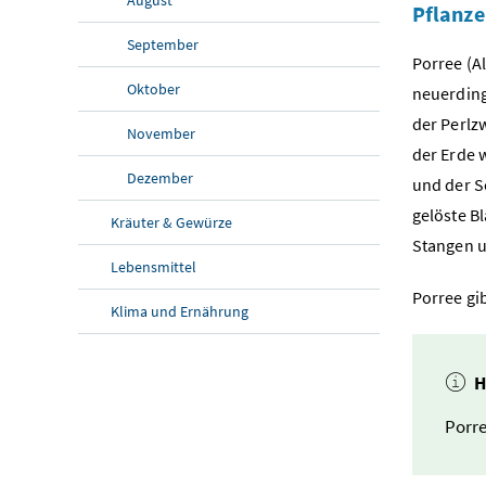
Pflanz
September
Porree (A
Oktober
neuerding
der Perlz
November
der Erde 
Dezember
und der Sc
gelöste B
Kräuter & Gewürze
Stangen u
Lebensmittel
Porree gi
Klima und Ernährung
H
Porre