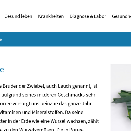
Gesund leben
Krankheiten
Diagnose & Labor
Gesundhe
e
e
e Bruder der Zwiebel, auch Lauch genannt, ist
en aufgrund seines milderen Geschmacks sehr
Porree versorgt uns beinahe das ganze Jahr
Vitaminen und Mineralstoffen. Da seine
ter in der Erde wie eine Wurzel wachsen, zählt
ee zu den Wurzelgemüsen. Die in Porree