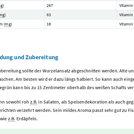
g
)
267
Vitamin 
mg
)
63
Vitamin 
m (
mg
)
18
Vitamin 
dung und Zubereitung
ubereitung sollte der Wurzelansatz abgeschnitten werden. Alte und
schen. Am besten wird er dazu längs halbiert. So kann auch ein
egrün kann bis zu 15 Zentimeter oberhalb des weißen Schafts ve
ann sowohl roh
z.B.
in Salaten, als Speisendekoration als auch ge
ichten verzehrt werden. Sein mildes Aroma passt sehr gut zu Fis
 wie
z.B.
Erdäpfeln.