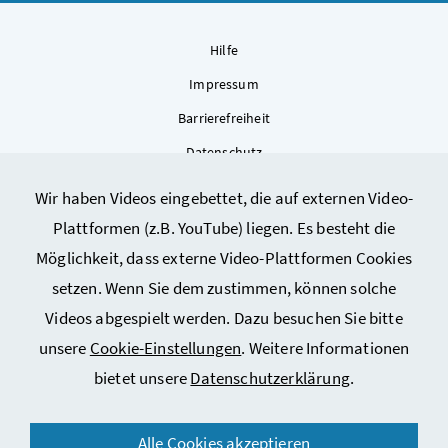
Hilfe
Impressum
Barrierefreiheit
Datenschutz
Kontakt
Wir haben Videos eingebettet, die auf externen Video-
Sitemap
Plattformen (z.B. YouTube) liegen. Es besteht die
Cookie-Einstellungen
Möglichkeit, dass externe Video-Plattformen Cookies
setzen. Wenn Sie dem zustimmen, können solche
Videos abgespielt werden. Dazu besuchen Sie bitte
unsere
Cookie-Einstellungen
. Weitere Informationen
bietet unsere
Datenschutzerklärung
.
© 2026 Bundesministerium für Arbeit, Soziales, Gesundheit,
Alle Cookies akzeptieren