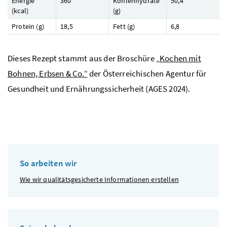
Energie
360
Kohlenhydrate
50,4
(
kcal
)
(
g
)
Protein (
g
)
18,5
Fett (
g
)
6,8
Dieses Rezept stammt aus der Broschüre
„Kochen mit
Bohnen, Erbsen & Co.“
der Österreichischen Agentur für
Gesundheit und Ernährungssicherheit (
AGES
2024).
So arbeiten wir
Wie wir qualitätsgesicherte Informationen erstellen