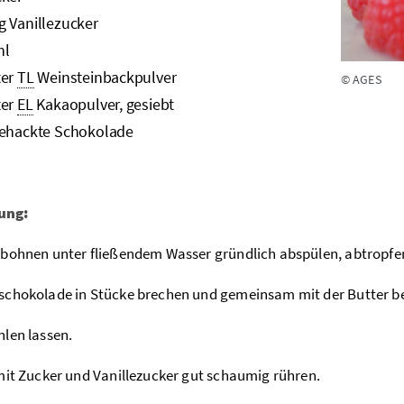
g Vanillezucker
hl
ter
TL
Weinsteinbackpulver
© AGES
ter
EL
Kakaopulver, gesiebt
ehackte Schokolade
ung:
bohnen unter fließendem Wasser gründlich abspülen, abtropfen
chokolade in Stücke brechen und gemeinsam mit der Butter be
len lassen.
mit Zucker und Vanillezucker gut schaumig rühren.