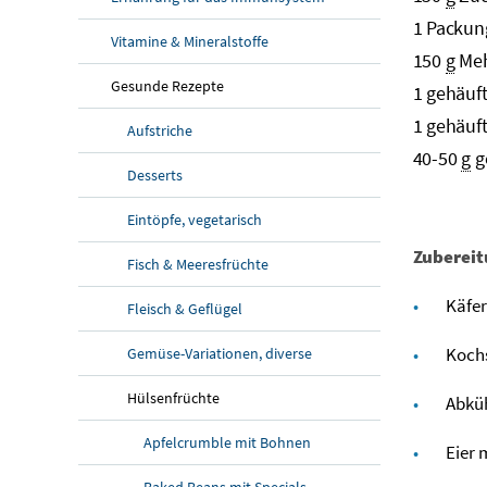
1 Packun
Vitamine & Mineralstoffe
150
g
Me
Gesunde Rezepte
1 gehäuf
1 gehäuf
Aufstriche
40-50
g
g
Desserts
Eintöpfe, vegetarisch
Zubereit
Fisch & Meeresfrüchte
Käfer
Fleisch & Geflügel
Kochs
Gemüse-Variationen, diverse
Hülsenfrüchte
Abküh
Apfelcrumble mit Bohnen
Eier 
Baked Beans mit Specials