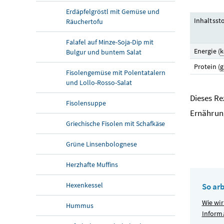
Erdäpfelgröstl mit Gemüse und
Inhaltssto
Räuchertofu
Falafel auf Minze-Soja-Dip mit
Energie (
k
Bulgur und buntem Salat
Protein (
g
Fisolengemüse mit Polentatalern
und Lollo-Rosso-Salat
Dieses R
Fisolensuppe
Ernährung
Griechische Fisolen mit Schafkäse
Grüne Linsenbolognese
Herzhafte Muffins
Hexenkessel
So ar
Wie wir
Hummus
Inform