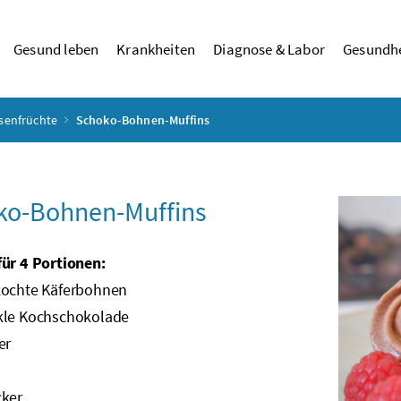
Gesund leben
Krankheiten
Diagnose & Labor
Gesundhe
senfrüchte
Schoko-Bohnen-Muffins
ko-Bohnen-Muffins
für 4 Portionen:
ochte Käferbohnen
le Kochschokolade
er
ker