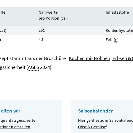
ffe
Nährwerte
Inhaltsstoffe
pro Portion (
ca.
)
cal
)
291
Kohlenhydrate
)
4,1
Fett (
g
)
ezept stammt aus der Broschüre
„Kochen mit Bohnen, Erbsen & 
ssicherheit (
AGES
2024).
beiten wir
Saisonkalender
 qualitätsgesicherte
Hier geht es zum
Saisonkalend
ationen erstellen
Obst & Gemüse
!