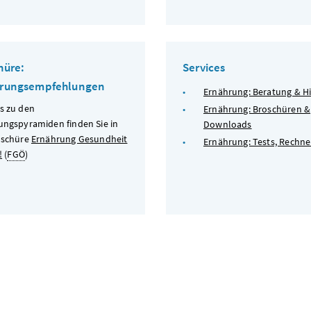
hüre:
Services
hrungsempfehlungen
Ernährung: Beratung & Hi
s zu den
Ernährung: Broschüren &
ungspyramiden finden Sie in
Downloads
oschüre
Ernährung Gesundheit
Ernährung: Tests, Rechne
!
(
FGÖ
)