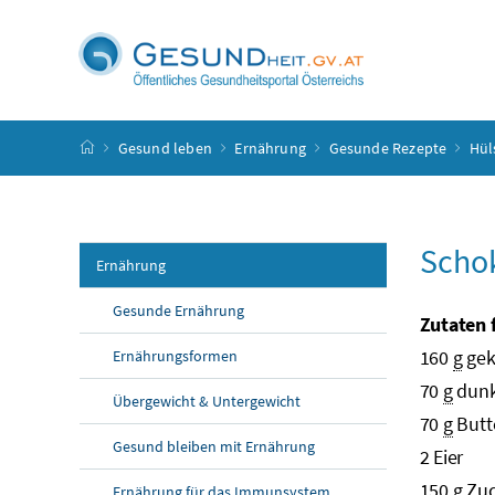
Accesskey
Accesskey
Accesskey
Accesskey
Zum Inhalt
Zum Hauptmenü
Zum Untermenü
Zur Suche
[4]
[1]
[3]
[2]
Startseite
Gesund leben
Ernährung
Gesunde Rezepte
Hül
Scho
Ernährung
Gesunde Ernährung
Zutaten 
160
g
gek
Ernährungsformen
70
g
dunk
Übergewicht & Untergewicht
70
g
Butt
Gesund bleiben mit Ernährung
2 Eier
150
g
Zuc
Ernährung für das Immunsystem