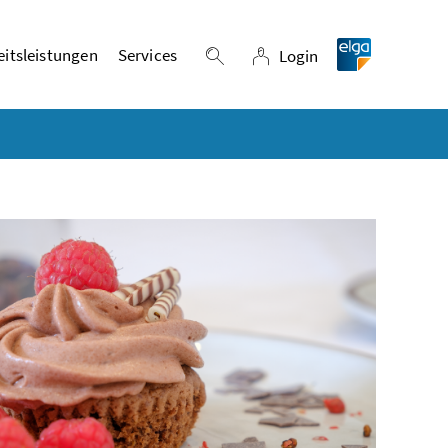
itsleistungen
Services
Login
Suche einblenden
Login