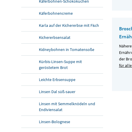
Käferbohnen-Schokokuchen
Käferbohnencreme
Karla auf der Kichererbse mit Fisch
Brosc
Ernä
Kichererbsensalat
Nähere
Kidneybohnen in Tomatensoße
Ernähr
der Br
Kürbis-Linsen-Suppe mit
für alle
geröstetem Brot
Leichte Erbsensuppe
Linsen Dal süß-sauer
Linsen mit Semmelknödeln und
Endiviensalat
Linsen-Bolognese