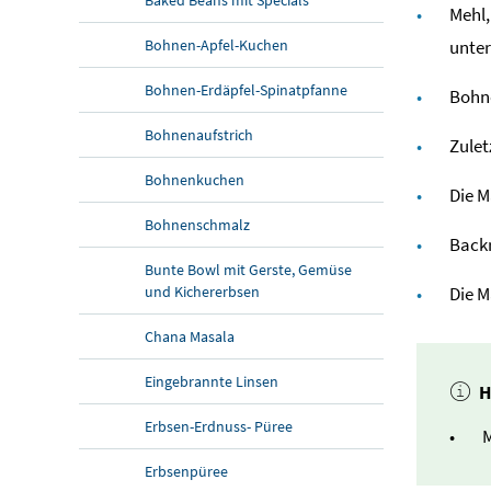
Mehl,
Bohnen-Apfel-Kuchen
unte
Bohnen-Erdäpfel-Spinatpfanne
Bohne
Bohnenaufstrich
Zulet
Bohnenkuchen
Die M
Bohnenschmalz
Back
Bunte Bowl mit Gerste, Gemüse
und Kichererbsen
Die M
Chana Masala
Eingebrannte Linsen
H
Erbsen-Erdnuss- Püree
M
Erbsenpüree