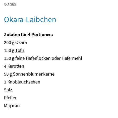
© AGES
Okara-Laibchen
Zutaten für 4 Portionen:
200
g
Okara
150
g
Tofu
150 g feine Haferflocken oder Hafermehl
4 Karotten
50
g
Sonnenblumenkerne
3 Knoblauchzehen
Salz
Pfeffer
Majoran