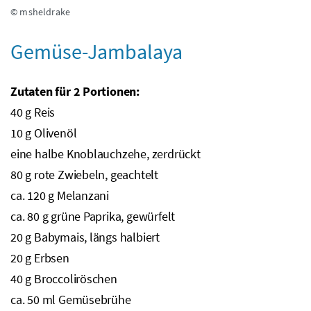
© msheldrake
Gemüse-Jambalaya
Zutaten für 2 Portionen:
40
g
Reis
10
g
Olivenöl
eine halbe Knoblauchzehe, zerdrückt
80
g
rote Zwiebeln, geachtelt
ca.
120
g
Melanzani
ca.
80
g
grüne Paprika, gewürfelt
20
g
Babymais, längs halbiert
20
g
Erbsen
40
g
Broccoliröschen
ca.
50
ml
Gemüsebrühe