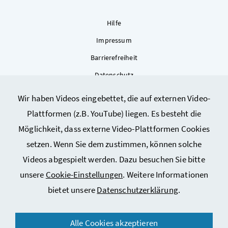
Hilfe
Impressum
Barrierefreiheit
Datenschutz
Kontakt
Wir haben Videos eingebettet, die auf externen Video-
Sitemap
Plattformen (z.B. YouTube) liegen. Es besteht die
Cookie-Einstellungen
Möglichkeit, dass externe Video-Plattformen Cookies
setzen. Wenn Sie dem zustimmen, können solche
Videos abgespielt werden. Dazu besuchen Sie bitte
unsere
Cookie-Einstellungen
. Weitere Informationen
bietet unsere
Datenschutzerklärung
.
© 2026 Bundesministerium für Arbeit, Soziales, Gesundheit,
Alle Cookies akzeptieren