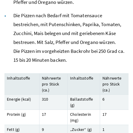
Pfeffer und Oregano würzen.
Die Pizzen nach Bedarf mit Tomatensauce
bestreichen, mit Putenschinken, Paprika, Tomaten,
Zucchini, Mais belegen und mit geriebenem Käse
bestreuen. Mit Salz, Pfeffer und Oregano würzen.
Die Pizzen im vorgeheizten Backrohr bei 250 Grad
ca.
15 bis 20 Minuten backen.
Inhaltsstoffe
Nährwerte
Inhaltsstoffe
Nährwerte
pro Stück
pro Stück
(
ca.
)
(
ca.
)
Energie (
kcal
)
310
Ballaststoffe
6
(
g
)
Protein (
g
)
17
Cholesterin
17
(
mg
)
Fett (
g
)
9
„Zucker“ (
g
)
1