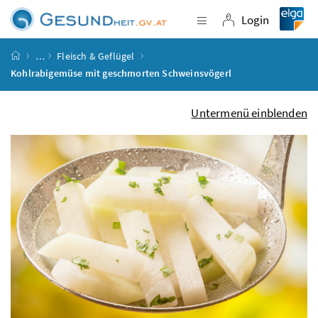
Accesskey
Accesskey
Accesskey
Accesskey
Zum Inhalt
Zum Hauptmenü
Zum Untermenü
Zur Suche
[4]
[1]
[3]
[2]
Login
Navigation einblende
Login
Startseite
…
Fleisch & Geflügel
Kohlrabigemüse mit geschmorten Schweinsvögerl
Untermenü einblenden