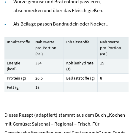
Wurzelgemüse und Bratenfond passieren,
abschmecken und über das Fleisch gießen.
Als Beilage passen Bandnudeln oder Nockerl.
Inhaltsstoffe
Nährwerte
Inhaltsstoffe
Nährwerte
pro Portion
pro Portion
(
ca.
)
(
ca.
)
Energie
334
Kohlenhydrate
15
(
kcal
)
(
g
)
Protein (
g
)
26,5
Ballaststoffe (
g
)
8
Fett (
g
)
18
Dieses Rezept (adaptiert) stammt aus dem Buch „
Kochen
mit Gemüse: Saisonal – Regional – Frisch
. Für
Gemeinschaftsverpflegung und Gastronomie“ vom Fonds