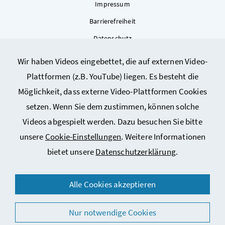
Impressum
Barrierefreiheit
Datenschutz
Kontakt
Wir haben Videos eingebettet, die auf externen Video-
Sitemap
Plattformen (z.B. YouTube) liegen. Es besteht die
Cookie-Einstellungen
Möglichkeit, dass externe Video-Plattformen Cookies
setzen. Wenn Sie dem zustimmen, können solche
Videos abgespielt werden. Dazu besuchen Sie bitte
unsere
Cookie-Einstellungen
. Weitere Informationen
bietet unsere
Datenschutzerklärung
.
© 2026 Bundesministerium für Arbeit, Soziales, Gesundheit,
Alle Cookies akzeptieren
Pflege und Konsumentenschutz
Nur notwendige Cookies