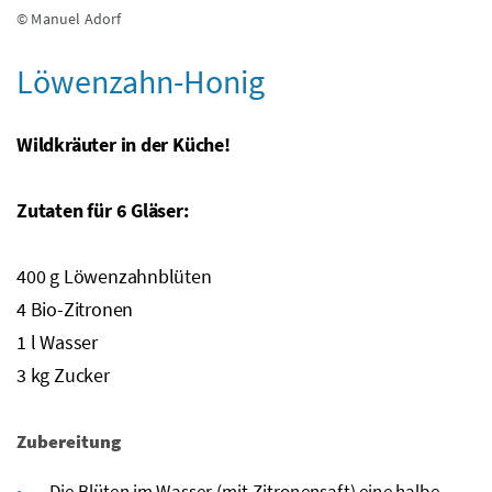
© Manuel Adorf
Löwenzahn-Honig
Wildkräuter in der Küche!
Zutaten für 6 Gläser:
400
g
Löwenzahnblüten
4 Bio-Zitronen
1
l
Wasser
3
kg
Zucker
Zubereitung
Die Blüten im Wasser (mit Zitronensaft) eine halbe