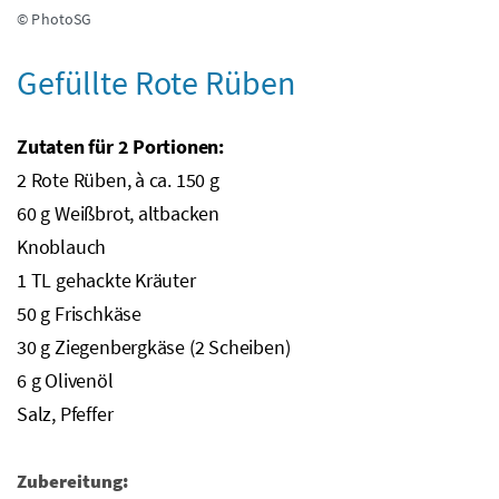
© PhotoSG
Gefüllte Rote Rüben
Zutaten für 2 Portionen:
2 Rote Rüben, à
ca.
150
g
60
g
Weißbrot, altbacken
Knoblauch
1
TL
gehackte Kräuter
50
g
Frischkäse
30
g
Ziegenbergkäse (2 Scheiben)
6
g
Olivenöl
Salz, Pfeffer
Zubereitung: