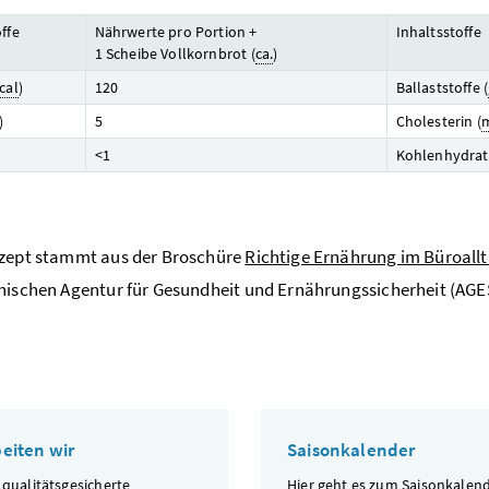
ffe
Nährwerte pro Portion +
Inhaltsstoffe
1 Scheibe Vollkornbrot (
ca.
)
cal
)
120
Ballaststoffe (
)
5
Cholesterin (
<1
Kohlenhydrat
ezept stammt aus der Broschüre
Richtige Ernährung im Büroall
hischen Agentur für Gesundheit und Ernährungssicherheit (AGE
beiten wir
Saisonkalender
 qualitätsgesicherte
Hier geht es zum
Saisonkalend