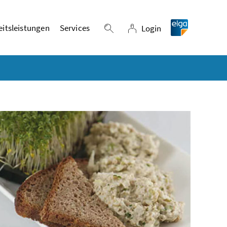
itsleistungen
Services
Login
Suche einblenden
Login