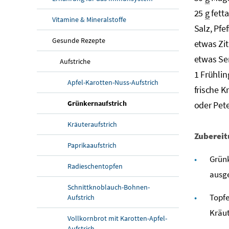
25
g
fett
Vitamine & Mineralstoffe
Salz, Pfef
Gesunde Rezepte
etwas Zi
etwas Se
Aufstriche
1 Frühli
Apfel-Karotten-Nuss-Aufstrich
frische Kr
Grünkernaufstrich
oder Pete
Kräuteraufstrich
Zuberei
Paprikaaufstrich
Grünk
Radieschentopfen
ausge
Schnittknoblauch-Bohnen-
Topfe
Aufstrich
Kräu
Vollkornbrot mit Karotten-Apfel-
Aufstrich