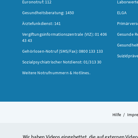
Euronotruf: 112
Laborwerte
Gesundheitsberatung: 1450
ELGA
Ärztefunkdienst: 141
Primärver
Vergiftungsinformationszentrale (VIZ): 01 406
Gesunde R
43 43
Gesundhei
Gehörlosen-Notruf (SMS/Fax): 0800 133 133
Suizidpräv
Sozialpsychiatrischer Notdienst: 01/313 30
Weitere Notrufnummern & Hotlines.
Hilfe
/
Impr
Wir haben Videos eingebettet, die auf externen Video