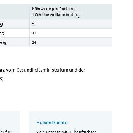
Nährwerte pro Portion +
1 Scheibe Vollkornbrot (
ca.
)
g
)
5
mg
)
<1
e (
g
)
24
tag
vom Gesundheitsministerium und der
S).
Hülsenfrüchte
er für
Viele Rezepte mit Hülsenfrüchten