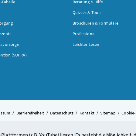
-Tabelle
Beratung & Hilfe
Quizzes & Tools
sorgung
Broschüren & Formulare
ezepte
Professional
tsvorsorge
Leichter Lesen
ention (SUPRA)
essum
/
Barrierefreiheit
/
Datenschutz
/
Kontakt
/
Sitemap
/
Cookie-
-Plattformen (z.B. YouTube) liegen. Es besteht die Möglichkeit