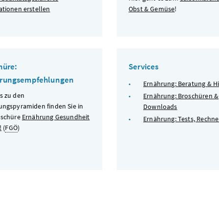
ationen erstellen
Obst & Gemüse
!
hüre:
Services
hrungsempfehlungen
Ernährung: Beratung & Hi
s zu den
Ernährung: Broschüren &
ungspyramiden finden Sie in
Downloads
oschüre
Ernährung Gesundheit
Ernährung: Tests, Rechne
!
(
FGÖ
)