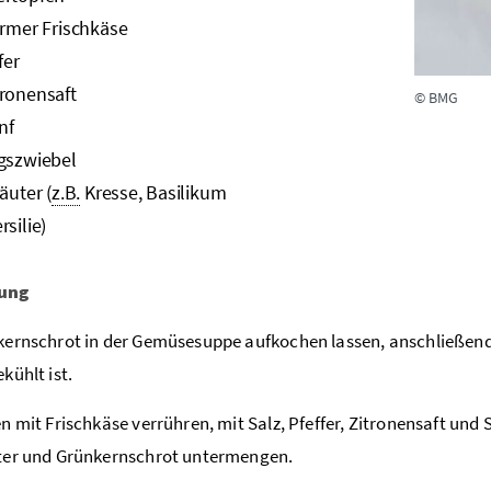
armer Frischkäse
fer
tronensaft
© BMG
nf
ngszwiebel
äuter (
z.B.
Kresse, Basilikum
rsilie)
tung
ernschrot in der Gemüsesuppe aufkochen lassen, anschließend
kühlt ist.
n mit Frischkäse verrühren, mit Salz, Pfeffer, Zitronensaft un
ter und Grünkernschrot untermengen.