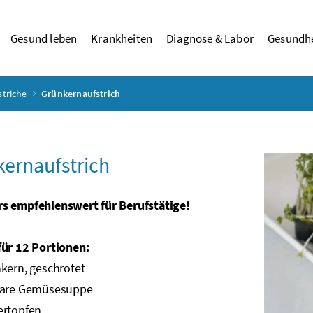
Gesund leben
Krankheiten
Diagnose & Labor
Gesundhe
striche
Grünkernaufstrich
ernaufstrich
s empfehlenswert für Berufstätige!
für 12 Portionen:
kern, geschrotet
are Gemüsesuppe
rtopfen