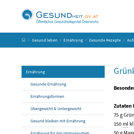
Accesskey
Accesskey
Accesskey
Accesskey
Zum Inhalt
Zum Hauptmenü
Zum Untermenü
Zur Suche
[4]
[1]
[3]
[2]
Startseite
Gesund leben
Ernährung
Gesunde Rezepte
Auf
Grünk
Ernährung
Gesunde Ernährung
Besonder
Ernährungsformen
Zutaten 
Übergewicht & Untergewicht
75
g
Grün
Gesund bleiben mit Ernährung
150
ml
kl
50
g
Mage
Ernährung für das Immunsystem