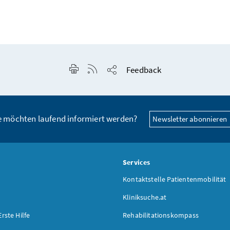
Seite drucken
RSS-Feed anzeigen
Feedback
Seite teilen
e möchten laufend informiert werden?
Newsletter abonnieren
s
Services
Kontaktstelle Patientenmobilität
Kliniksuche.at
Erste Hilfe
Rehabilitationskompass