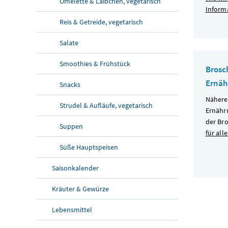
Omelette & Laibchen, vegetarisch
Inform
Reis & Getreide, vegetarisch
Salate
Smoothies & Frühstück
Brosc
Ernä
Snacks
Nähere
Strudel & Aufläufe, vegetarisch
Ernähr
der Br
Suppen
für alle
Süße Hauptspeisen
Saisonkalender
Kräuter & Gewürze
Lebensmittel