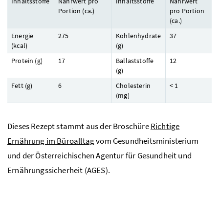
Inhaltsstoffe
Nährwert pro
Inhaltsstoffe
Nährwert
Portion (
ca.
)
pro Portion
(
ca.
)
Energie
275
Kohlenhydrate
37
(
kcal
)
(
g
)
Protein (
g
)
17
Ballaststoffe
12
(
g
)
Fett (
g
)
6
Cholesterin
< 1
(
mg
)
Dieses Rezept stammt aus der Broschüre
Richtige
Ernährung im Büroalltag
vom Gesundheitsministerium
und der Österreichischen Agentur für Gesundheit und
Ernährungssicherheit (AGES).