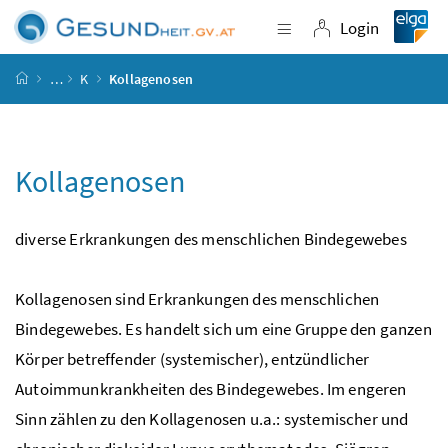
Accesskey
Accesskey
Accesskey
Accesskey
Zum Inhalt
Zum Hauptmenü
Zum Untermenü
Zur Suche
[4]
[1]
[3]
[2]
Login
Navigation einblende
Login
Startseite
…
K
Kollagenosen
Kollagenosen
diverse Erkrankungen des menschlichen Bindegewebes
Kollagenosen sind Erkrankungen des menschlichen
Bindegewebes. Es handelt sich um eine Gruppe den ganzen
Körper betreffender (systemischer), entzündlicher
Autoimmunkrankheiten des Bindegewebes. Im engeren
Sinn zählen zu den Kollagenosen
u.a.
: systemischer und