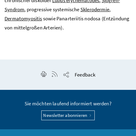
chronischer diskoider
Lupus erythematodes
,
Sjögren-
Syndrom
, progressive systemische
Sklerodermie
,
Dermatomyositis
sowie Panarteriitis nodosa (Entzündung
von mittelgroßen Arterien).
Seite drucken
RSS-Feed anzeigen
Feedback
Seite teilen
Sie möchten laufend informiert werden?
Newsletter abonnieren