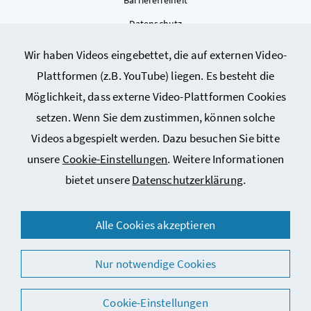
Datenschutz
Kontakt
Wir haben Videos eingebettet, die auf externen Video-
Sitemap
Plattformen (z.B. YouTube) liegen. Es besteht die
Cookie-Einstellungen
Möglichkeit, dass externe Video-Plattformen Cookies
setzen. Wenn Sie dem zustimmen, können solche
Videos abgespielt werden. Dazu besuchen Sie bitte
unsere
Cookie-Einstellungen
. Weitere Informationen
bietet unsere
Datenschutzerklärung
.
© 2026 Bundesministerium für Arbeit, Soziales, Gesundheit,
Alle Cookies akzeptieren
Pflege und Konsumentenschutz
Nur notwendige Cookies
Cookie-Einstellungen