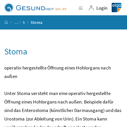
Accesskey
Accesskey
Accesskey
Accesskey
Zum Inhalt
Zum Hauptmenü
Zum Untermenü
Zur Suche
[4]
[1]
[3]
[2]
Login
Navigation einblende
Login
Startseite
…
S
Stoma
Stoma
operativ hergestellte Öffnung eines Hohlorgans nach
außen
Unter Stoma versteht man eine operativ hergestellte
Öffnung eines Hohlorgans nach außen. Beispiele dafür
sind das Enterostoma (künstlicher Darmausgang) und das
Urostoma (zur Ableitung von Urin). Ein Stoma kann