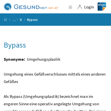
Accesskey
Accesskey
Accesskey
Accesskey
Zum Inhalt
Zum Hauptmenü
Zum Untermenü
Zur Suche
[4]
[1]
[3]
[2]
Login
Navigation einblende
Login
Startseite
…
B
Bypass
Bypass
Synonyme:
Umgehungsplastik
Umgehung eines Gefäßverschlusses mittels eines anderen
Gefäßes
Als
Bypass
(Umgehungsplastik) bezeichnet man im
engeren Sinne eine operativ angelegte Umgehung von