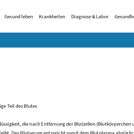
Gesund leben
Krankheiten
Diagnose & Labor
Gesundhe
ge Teil des Blutes
tflüssigkeit, die nach Entfernung der Blutzellen (Blutkörperchen
eibt. Das Blutserum entspricht somit dem Blutplasma abzüglic