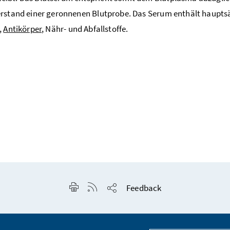
erstand einer geronnenen Blutprobe. Das Serum enthält haupts
,
Antikörper
, Nähr- und Abfallstoffe.
Seite drucken
RSS-Feed anzeigen
Feedback
Seite teilen