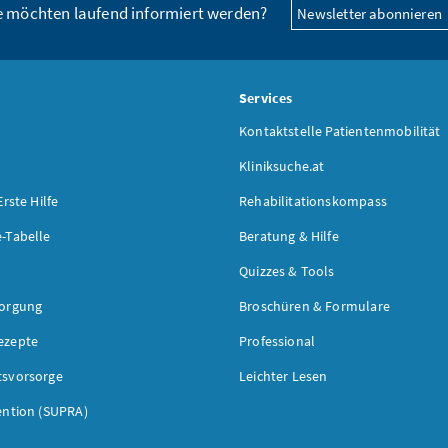
e möchten laufend informiert werden?
Newsletter abonnieren
s
Services
Kontaktstelle Patientenmobilität
Kliniksuche.at
Erste Hilfe
Rehabilitationskompass
-Tabelle
Beratung & Hilfe
Quizzes & Tools
sorgung
Broschüren & Formulare
ezepte
Professional
tsvorsorge
Leichter Lesen
ention (SUPRA)