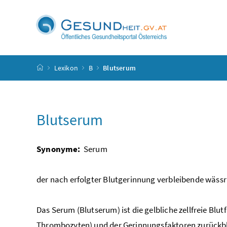
Accesskey
Accesskey
Accesskey
Accesskey
Zum Inhalt
Zum Hauptmenü
Zum Untermenü
Zur Suche
[4]
[1]
[3]
[2]
Startseite
Lexikon
B
Blutserum
Blutserum
Synonyme:
Serum
der nach erfolgter Blutgerinnung verbleibende wässri
Das Serum (Blutserum) ist die gelbliche zellfreie Blu
Thrombozyten) und der Gerinnungsfaktoren zurückbl