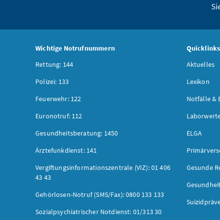
Si
Wichtige Notrufnummern
Quicklink
Rettung: 144
Aktuelles
Polizei: 133
Lexikon
Feuerwehr: 122
Notfälle & 
Euronotruf: 112
Laborwerte
Gesundheitsberatung: 1450
ELGA
Ärztefunkdienst: 141
Primärver
Vergiftungsinformationszentrale (VIZ): 01 406
Gesunde R
43 43
Gesundhei
Gehörlosen-Notruf (SMS/Fax): 0800 133 133
Suizidpräv
Sozialpsychiatrischer Notdienst: 01/313 30