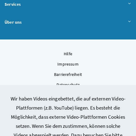
Services
Über uns
Hilfe
Impressum
Barrierefreiheit
Datenschutz
Kontakt
Wir haben Videos eingebettet, die auf externen Video-
Sitemap
Plattformen (z.B. YouTube) liegen. Es besteht die
Cookie-Einstellungen
Möglichkeit, dass externe Video-Plattformen Cookies
setzen. Wenn Sie dem zustimmen, können solche
Videos abgespielt werden. Dazu besuchen Sie bitte