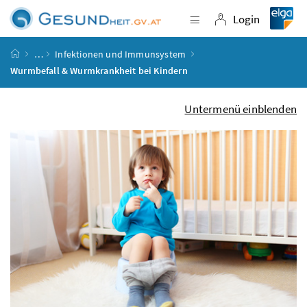
Accesskey
Accesskey
Accesskey
Accesskey
Zum Inhalt
Zum Hauptmenü
Zum Untermenü
Zur Suche
[4]
[1]
[3]
[2]
Login
Navigation einblende
Login
Startseite
…
Infektionen und Immunsystem
Wurmbefall & Wurmkrankheit bei Kindern
Untermenü einblenden