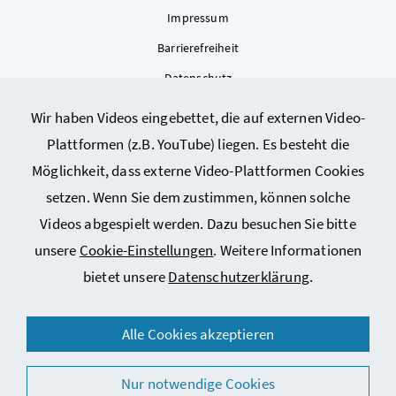
Impressum
Barrierefreiheit
Datenschutz
Kontakt
Wir haben Videos eingebettet, die auf externen Video-
Sitemap
Plattformen (z.B. YouTube) liegen. Es besteht die
Cookie-Einstellungen
Möglichkeit, dass externe Video-Plattformen Cookies
setzen. Wenn Sie dem zustimmen, können solche
Videos abgespielt werden. Dazu besuchen Sie bitte
unsere
Cookie-Einstellungen
. Weitere Informationen
bietet unsere
Datenschutzerklärung
.
Alle Cookies akzeptieren
© 2026 Bundesministerium für Arbeit, Soziales, Gesundheit,
Pflege und Konsumentenschutz
Nur notwendige Cookies