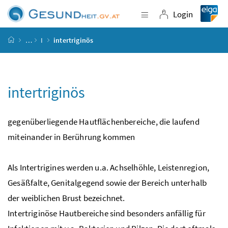
Accesskey
Accesskey
Accesskey
Accesskey
Zum Inhalt
Zum Hauptmenü
Zum Untermenü
Zur Suche
[4]
[1]
[3]
[2]
Login
Navigation einblende
Login
Startseite
…
I
intertriginös
intertriginös
gegenüberliegende Hautflächenbereiche, die laufend
miteinander in Berührung kommen
Als Intertrigines werden
u.a.
Achselhöhle, Leistenregion,
Gesäßfalte, Genitalgegend sowie der Bereich unterhalb
der weiblichen Brust bezeichnet.
Intertriginöse Hautbereiche sind besonders anfällig für