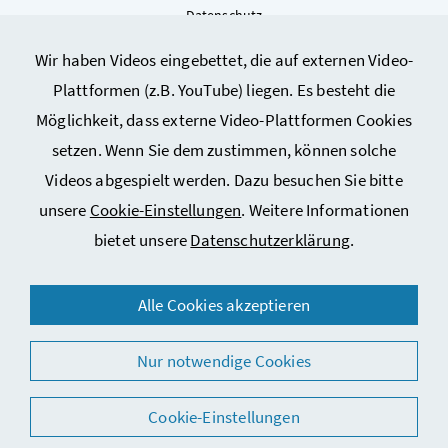
Datenschutz
Kontakt
Wir haben Videos eingebettet, die auf externen Video-
Sitemap
Plattformen (z.B. YouTube) liegen. Es besteht die
Cookie-Einstellungen
Möglichkeit, dass externe Video-Plattformen Cookies
setzen. Wenn Sie dem zustimmen, können solche
Videos abgespielt werden. Dazu besuchen Sie bitte
unsere
Cookie-Einstellungen
. Weitere Informationen
bietet unsere
Datenschutzerklärung
.
© 2026 Bundesministerium für Arbeit, Soziales, Gesundheit,
Alle Cookies akzeptieren
Pflege und Konsumentenschutz
Nur notwendige Cookies
Cookie-Einstellungen