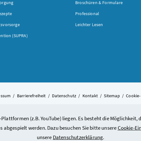
sorgung
Broschüren & Formulare
ezepte
Professional
tsvorsorge
Leichter Lesen
ention (SUPRA)
essum
/
Barrierefreiheit
/
Datenschutz
/
Kontakt
/
Sitemap
/
Cookie-
-Plattformen (z.B. YouTube) liegen. Es besteht die Möglichkeit
© 2026 Bundesministerium für A
s abgespielt werden. Dazu besuchen Sie bitte unsere
Cookie-Ei
unsere
Datenschutzerklärung
.