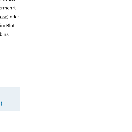
vermehrt
hose
) oder
 im Blut
bins
L)