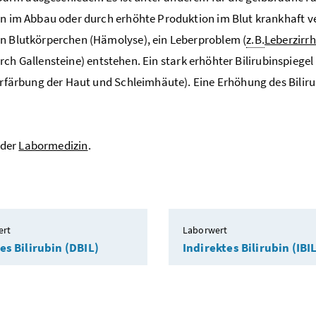
gen im Abbau oder durch erhöhte Produktion im Blut krankhaft 
en Blutkörperchen (Hämolyse), ein Leberproblem (
z.B.
Leberzirr
ch Gallensteine) entstehen. Ein stark erhöhter Bilirubinspiegel
erfärbung der Haut und Schleimhäute). Eine Erhöhung des Biliru
 der
Labormedizin
.
ert
Laborwert
es Bilirubin (DBIL)
Indirektes Bilirubin (IBI