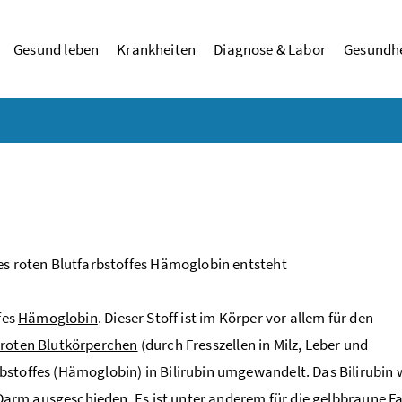
Gesund leben
Krankheiten
Diagnose & Labor
Gesundhe
es roten Blutfarbstoffes Hämoglobin entsteht
fes
Hämoglobin
. Dieser Stoff ist im Körper vor allem für den
roten Blutkörperchen
(durch Fresszellen in Milz, Leber und
bstoffes (Hämoglobin) in Bilirubin umgewandelt. Das Bilirubin
n Darm ausgeschieden. Es ist unter anderem für die gelbbraune F