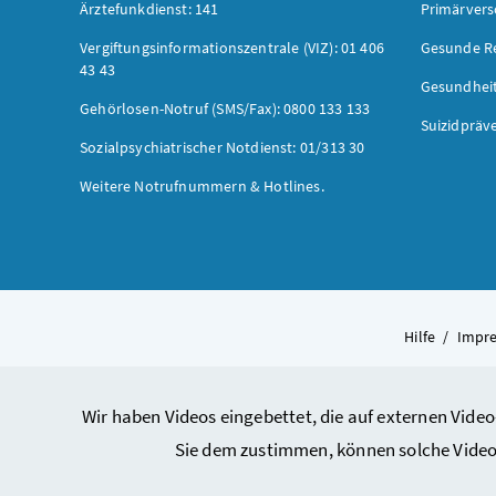
Ärztefunkdienst: 141
Primärver
Vergiftungsinformationszentrale (VIZ): 01 406
Gesunde R
43 43
Gesundhei
Gehörlosen-Notruf (SMS/Fax): 0800 133 133
Suizidpräv
Sozialpsychiatrischer Notdienst: 01/313 30
Weitere Notrufnummern & Hotlines.
Hilfe
/
Impr
Wir haben Videos eingebettet, die auf externen Video
Sie dem zustimmen, können solche Video