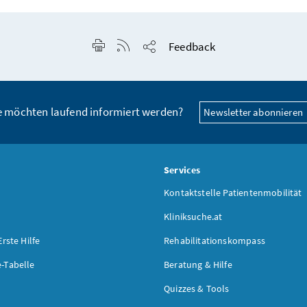
Seite drucken
RSS-Feed anzeigen
Feedback
Seite teilen
e möchten laufend informiert werden?
Newsletter abonnieren
s
Services
Kontaktstelle Patientenmobilität
Kliniksuche.at
Erste Hilfe
Rehabilitationskompass
-Tabelle
Beratung & Hilfe
Quizzes & Tools