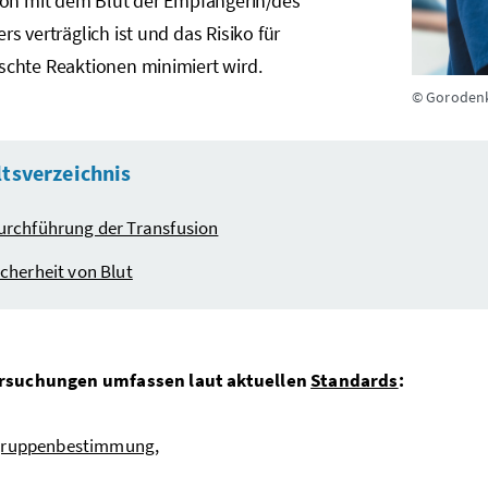
ion mit dem Blut der Empfängerin/des
s verträglich ist und das Risiko für
chte Reaktionen minimiert wird.
© Gorodenk
ltsverzeichnis
urchführung der Transfusion
icherheit von Blut
rsuchungen umfassen laut aktuellen
Standards
:
gruppenbestimmung
,