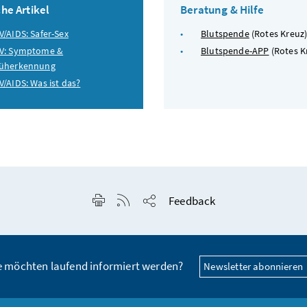
he Artikel
Beratung & Hilfe
V/AIDS: Safer-Sex
Blutspende
(Rotes Kreuz
V: Symptome &
Blutspende-APP
(Rotes K
rüherkennung
V/AIDS: Was ist das?
Seite drucken
RSS-Feed anzeigen
Feedback
Seite teilen
e möchten laufend informiert werden?
Newsletter abonnieren