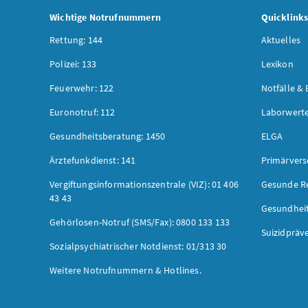
Wichtige Notrufnummern
Quicklink
Rettung: 144
Aktuelles
Polizei: 133
Lexikon
Feuerwehr: 122
Notfälle & 
Euronotruf: 112
Laborwerte
Gesundheitsberatung: 1450
ELGA
Ärztefunkdienst: 141
Primärver
Vergiftungsinformationszentrale (VIZ): 01 406
Gesunde R
43 43
Gesundhei
Gehörlosen-Notruf (SMS/Fax): 0800 133 133
Suizidpräv
Sozialpsychiatrischer Notdienst: 01/313 30
Weitere Notrufnummern & Hotlines.