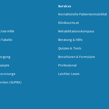
s
Services
Kontaktstelle Patientenmobilität
Kliniksuche.at
Erste Hilfe
Rehabilitationskompass
-Tabelle
Beratung & Hilfe
Quizzes & Tools
sorgung
Broschüren & Formulare
ezepte
Professional
tsvorsorge
Leichter Lesen
ention (SUPRA)