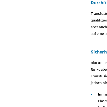
Durchfü
Transfusi
qualifizi
aber auch
auf eine 
Sicherh
Blut und 
Risikoab
Transfusi
jedoch ni
Immu
Plasm