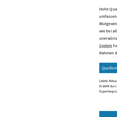
Hohe Qual
umfassend 
Blutgewin
wie bei a
unerwünsc
System
ha
Rahmen de
Quellen
Letzte Aktual
Erstellt dur
Expertenprü