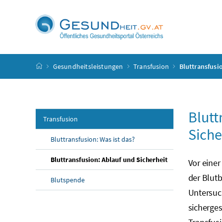
Accesskey
Accesskey
Accesskey
Accesskey
Zum Inhalt
Zum Hauptmenü
Zum Untermenü
Zur Suche
[4]
[1]
[3]
[2]
Startseite
Gesundheitsleistungen
Transfusion
Bluttransfusi
Blutt
Transfusion
Siche
Bluttransfusion: Was ist das?
Bluttransfusion: Ablauf und Sicherheit
Vor einer
der Blutb
Blutspende
Untersuc
sicherges