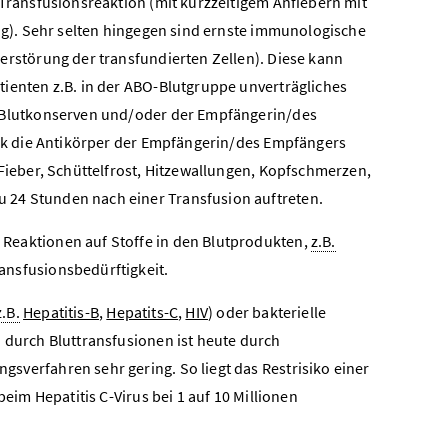
 Transfusionsreaktion (mit kurzzeitigem Anfiebern mit
ag). Sehr selten hingegen sind ernste immunologische
erstörung der transfundierten Zellen). Diese kann
ienten z.B. in der ABO-Blutgruppe unverträgliches
n Blutkonserven und/oder der Empfängerin/des
ark die Antikörper der Empfängerin/des Empfängers
Fieber, Schüttelfrost, Hitzewallungen, Kopfschmerzen,
24 Stunden nach einer Transfusion auftreten.
 Reaktionen auf Stoffe in den Blutprodukten,
z.B.
ansfusionsbedürftigkeit.
z.B.
Hepatitis-B
,
Hepatits-C
,
HIV
) oder bakterielle
 durch Bluttransfusionen ist heute durch
verfahren sehr gering. So liegt das Restrisiko einer
eim Hepatitis C-Virus bei 1 auf 10 Millionen