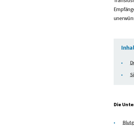
Transfus
Empfänger
unerwüns
Inha
D
S
Die Unte
Blut