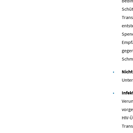
bedin
Schüt
Trans
entst
Spend
Empfä
gegen
Schme
Nich
Unter
Infek
Verun
vorge
HIV-Ü
Tran