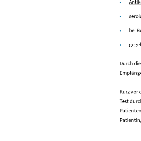
Anti
serol
bei B
gegeb
Durch die
Empfänge
Kurz vor 
Test durc
Patienten
Patientin