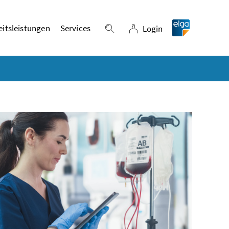
itsleistungen
Services
Login
Suche einblenden
Login