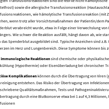
gten Transfusionsreaktionen sind die febrile nicht-hämolytische
telfrost) sowie die allergische Transfusionsreaktion (Hautauschl
fusionsreaktionen, wie hämolytische Transfusionsreaktion (mit Z
ehen, wenn trotz aller Vorsichtsmaßnahmen der Patientin/dem Pat
erblut verabreicht wurde, etwa in Folge einer Verwechslung vo
ngers. Wie schwer die Reaktion ausfällt, hängt davon ab, wie st
 das Spenderblut ausgebildet sind. Typische Anzeichen sind z.B. 
rzen im Herz und Lungenbereich. Diese Symptome können bis zu 
t immunologische Reaktionen
sind chemische oder physikalische
kühlung (Hypothermie) oder Eisenüberladung bei chronischer Tr
tiöse Komplikationen
können durch die Übertragung von Viren (
reinigung entstehen. Das Risiko der Übertragung von Infektionen
schriebene Qualitätsmaßnahmen, Tests und Pathogeninaktivierungs
bertragung durch eine Blutkonserve etwa bei 1 auf 4,3 Millionen, b
sfusionen