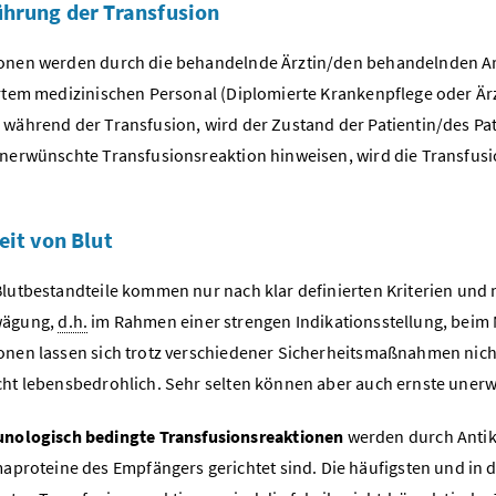
hrung der Transfusion
onen werden durch die behandelnde Ärztin/den behandelnden Arz
ertem medizinischen Personal (Diplomierte Krankenpflege oder Är
 während der Transfusion, wird der Zustand der Patientin/des Pati
unerwünschte Transfusionsreaktion hinweisen, wird die Transfus
eit von Blut
Blutbestandteile kommen nur nach klar definierten Kriterien un
wägung,
d.h.
im Rahmen einer strengen Indikationsstellung, be
onen lassen sich trotz verschiedener Sicherheitsmaßnahmen nic
cht lebensbedrohlich. Sehr selten können aber auch ernste uner
nologisch bedingte Transfusionsreaktionen
werden durch Antikö
aproteine des Empfängers gerichtet sind. Die häufigsten und in