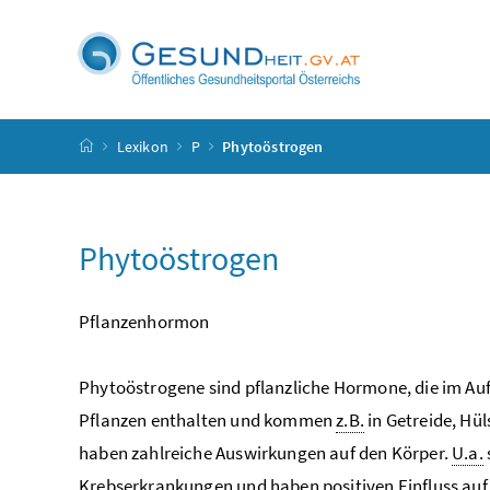
Accesskey
Accesskey
Accesskey
Accesskey
Zum Inhalt
Zum Hauptmenü
Zum Untermenü
Zur Suche
[4]
[1]
[3]
[2]
Startseite
Lexikon
P
Phytoöstrogen
Phytoöstrogen
Pflanzenhormon
Phytoöstrogene sind pflanzliche Hormone, die im 
Pflanzen enthalten und kommen
z.B.
in Getreide, Hül
haben zahlreiche Auswirkungen auf den Körper.
U.a.
Krebserkrankungen und haben positiven Einfluss au