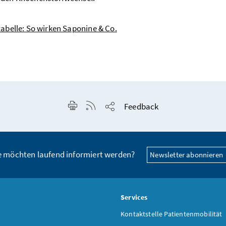
abelle: So wirken Saponine & Co.
Seite drucken
RSS-Feed anzeigen
Feedback
Seite teilen
e möchten laufend informiert werden?
Newsletter abonnieren
s
Services
Kontaktstelle Patientenmobilität