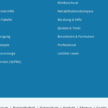
Kliniksuche.at
Erste Hilfe
Rehabilitationskompass
-Tabelle
Beratung & Hilfe
Quizzes & Tools
sorgung
Broschüren & Formulare
ezepte
Professional
tsvorsorge
Leichter Lesen
ention (SUPRA)
essum
/
Barrierefreiheit
/
Datenschutz
/
Kontakt
/
Sitemap
/
Cookie-