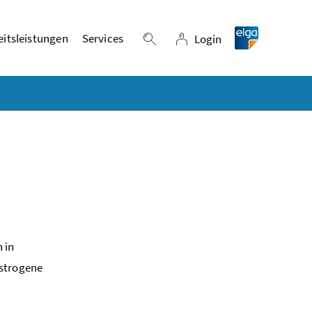
itsleistungen
Services
Login
Suche einblenden
Login
 in
strogene