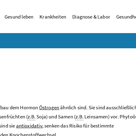
Gesund leben
Krankheiten
Diagnose & Labor
Gesundhe
Aufbau dem Hormon
Östrogen
ähnlich sind. Sie sind ausschließlich
senfrüchten (
z.B.
Soja) und Samen (
z.B.
Leinsamen) vor. Phytoö
sind sie
antioxidativ
, senken das Risiko für bestimmte
f den Knochenstoffwechsel.