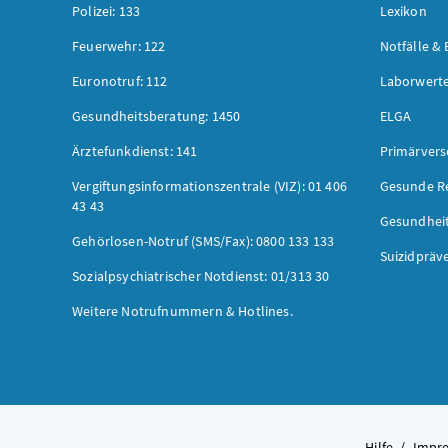
Polizei: 133
Lexikon
Feuerwehr: 122
Notfälle & 
Euronotruf: 112
Laborwerte
Gesundheitsberatung: 1450
ELGA
Ärztefunkdienst: 141
Primärver
Vergiftungsinformationszentrale (VIZ): 01 406
Gesunde R
43 43
Gesundhei
Gehörlosen-Notruf (SMS/Fax): 0800 133 133
Suizidpräv
Sozialpsychiatrischer Notdienst: 01/313 30
Weitere Notrufnummern & Hotlines.
Hilfe
/
Impr