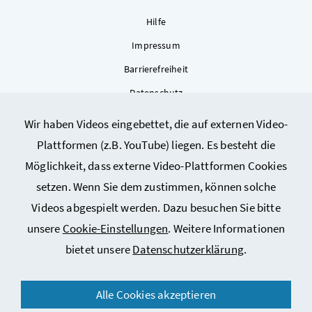
Hilfe
Impressum
Barrierefreiheit
Datenschutz
Kontakt
Wir haben Videos eingebettet, die auf externen Video-
Sitemap
Plattformen (z.B. YouTube) liegen. Es besteht die
Cookie-Einstellungen
Möglichkeit, dass externe Video-Plattformen Cookies
setzen. Wenn Sie dem zustimmen, können solche
Videos abgespielt werden. Dazu besuchen Sie bitte
unsere
Cookie-Einstellungen
. Weitere Informationen
bietet unsere
Datenschutzerklärung
.
© 2026 Bundesministerium für Arbeit, Soziales, Gesundheit,
Alle Cookies akzeptieren
Pflege und Konsumentenschutz