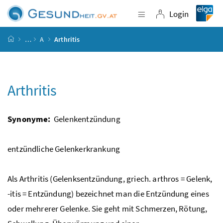
Accesskey
Accesskey
Accesskey
Accesskey
Zum Inhalt
Zum Hauptmenü
Zum Untermenü
Zur Suche
[4]
[1]
[3]
[2]
Login
Navigation einblende
Login
Startseite
…
A
Arthritis
Arthritis
Synonyme:
Gelenkentzündung
entzündliche Gelenkerkrankung
Als Arthritis (Gelenksentzündung,
griech.
arthros = Gelenk,
-itis = Entzündung) bezeichnet man die Entzündung eines
oder mehrerer Gelenke. Sie geht mit Schmerzen, Rötung,