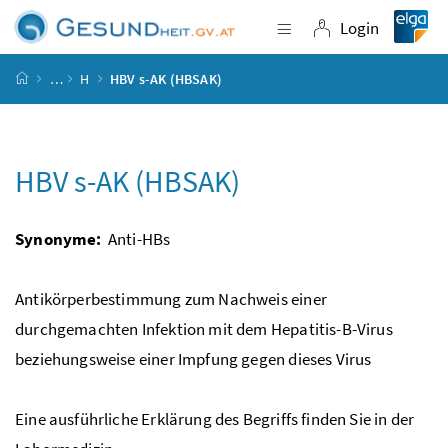
Accesskey
Accesskey
Accesskey
Accesskey
Zum Inhalt
Zum Hauptmenü
Zum Untermenü
Zur Suche
[4]
[1]
[3]
[2]
Login
Navigation einblende
Login
Startseite
…
H
HBV s-AK (HBSAK)
HBV s-AK (HBSAK)
Synonyme:
Anti-HBs
Antikörperbestimmung zum Nachweis einer
durchgemachten Infektion mit dem Hepatitis-B-Virus
beziehungsweise einer Impfung gegen dieses Virus
Eine ausführliche Erklärung des Begriffs finden Sie in der