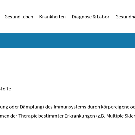
Gesund leben
Krankheiten
Diagnose & Labor
Gesundhe
toffe
ärkung oder Dämpfung) des
Immunsystems
durch körpereigene od
ahmen der Therapie bestimmter Erkrankungen (
z.B.
Multiple Skle