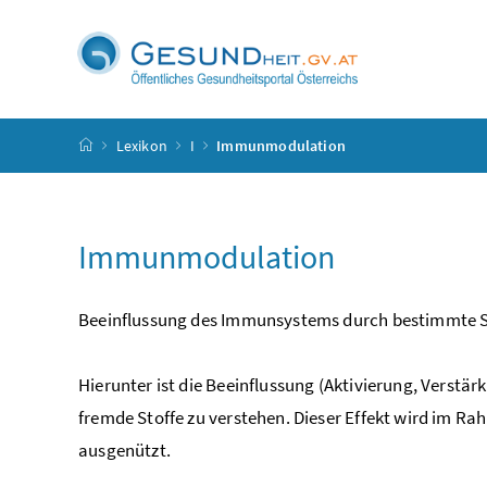
Accesskey
Accesskey
Accesskey
Accesskey
Zum Inhalt
Zum Hauptmenü
Zum Untermenü
Zur Suche
[4]
[1]
[3]
[2]
Startseite
Lexikon
I
Immunmodulation
Immunmodulation
Beeinflussung des Immunsystems durch bestimmte S
Hierunter ist die Beeinflussung (Aktivierung, Verst
fremde Stoffe zu verstehen. Dieser Effekt wird im R
ausgenützt.