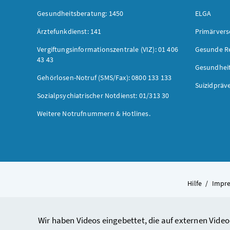
Gesundheitsberatung: 1450
ELGA
Ärztefunkdienst: 141
Primärver
Vergiftungsinformationszentrale (VIZ): 01 406
Gesunde R
43 43
Gesundhei
Gehörlosen-Notruf (SMS/Fax): 0800 133 133
Suizidpräv
Sozialpsychiatrischer Notdienst: 01/313 30
Weitere Notrufnummern & Hotlines.
Hilfe
/
Impr
Wir haben Videos eingebettet, die auf externen Video