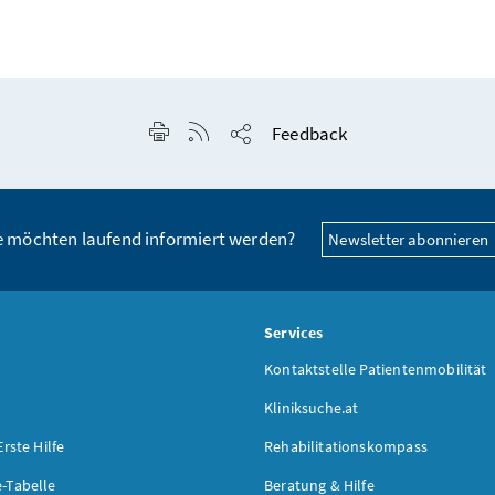
Seite drucken
RSS-Feed anzeigen
Feedback
Seite teilen
e möchten laufend informiert werden?
Newsletter abonnieren
s
Services
Kontaktstelle Patientenmobilität
Kliniksuche.at
Erste Hilfe
Rehabilitationskompass
-Tabelle
Beratung & Hilfe