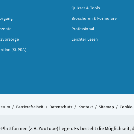
Quizzes & Tools
sorgung
Broschüren & Formulare
ezepte
Professional
tsvorsorge
Leichter Lesen
ention (SUPRA)
essum
/
Barrierefreiheit
/
Datenschutz
/
Kontakt
/
Sitemap
/
Cookie-
-Plattformen (z.B. YouTube) liegen. Es besteht die Möglichkeit