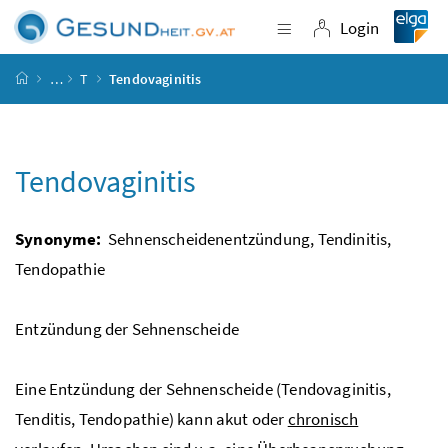
Accesskey
Accesskey
Accesskey
Accesskey
Zum Inhalt
Zum Hauptmenü
Zum Untermenü
Zur Suche
[4]
[1]
[3]
[2]
Login
Navigation einblende
Login
Startseite
…
T
Tendovaginitis
Tendovaginitis
Synonyme:
Sehnenscheidenentzündung, Tendinitis,
Tendopathie
Entzündung der Sehnenscheide
Eine Entzündung der Sehnenscheide (Tendovaginitis,
Tenditis, Tendopathie) kann akut oder
chronisch