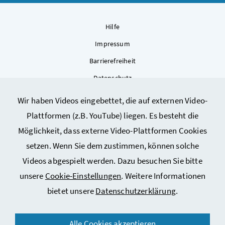
Hilfe
Impressum
Barrierefreiheit
Datenschutz
Kontakt
Wir haben Videos eingebettet, die auf externen Video-
Sitemap
Plattformen (z.B. YouTube) liegen. Es besteht die
Cookie-Einstellungen
Möglichkeit, dass externe Video-Plattformen Cookies
setzen. Wenn Sie dem zustimmen, können solche
Videos abgespielt werden. Dazu besuchen Sie bitte
unsere
Cookie-Einstellungen
. Weitere Informationen
bietet unsere
Datenschutzerklärung
.
© 2026 Bundesministerium für Arbeit, Soziales, Gesundheit,
Alle Cookies akzeptieren