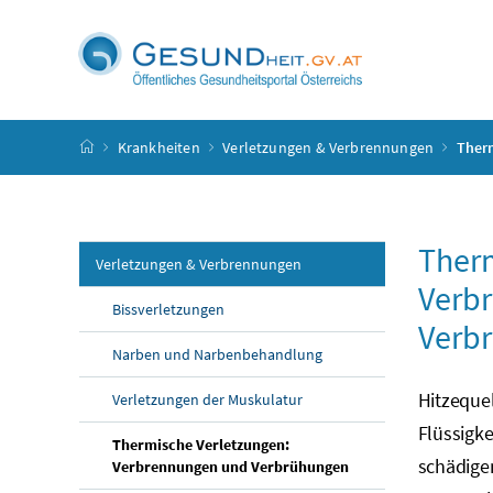
Accesskey
Accesskey
Accesskey
Accesskey
Zum Inhalt
Zum Hauptmenü
Zum Untermenü
Zur Suche
[4]
[1]
[3]
[2]
Startseite
Krankheiten
Verletzungen & Verbrennungen
Ther
Therm
Verletzungen & Verbrennungen
Verb
Bissverletzungen
Verb
Narben und Narbenbehandlung
Hitzeque
Verletzungen der Muskulatur
Flüssigk
Thermische Verletzungen:
schädige
Verbrennungen und Verbrühungen