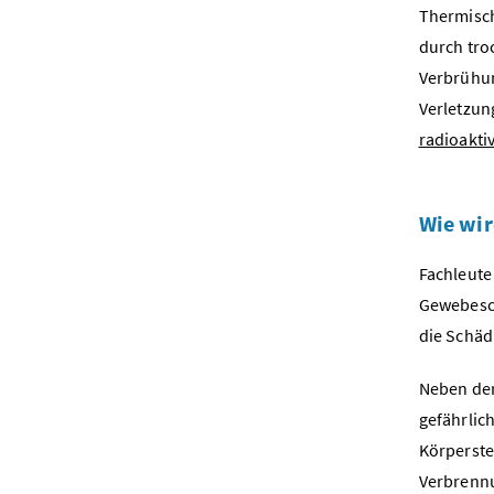
Thermisch
durch tro
Verbrühun
Verletzun
radioakti
Wie wir
Fachleute
Gewebesc
die Schäd
Neben der
gefährlic
Körperste
Verbrenn