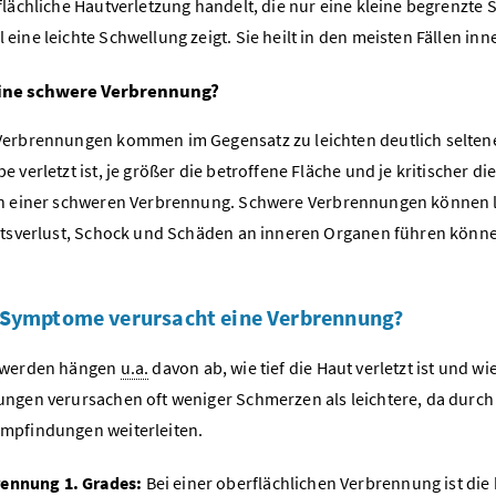
flächliche Hautverletzung handelt, die nur eine kleine begrenzte 
eine leichte Schwellung zeigt. Sie heilt in den meisten Fällen i
eine schwere Verbrennung?
erbrennungen kommen im Gegensatz zu leichten deutlich seltener 
 verletzt ist, je größer die betroffene Fläche und je kritischer die
n einer schweren Verbrennung.
Schwere Verbrennungen können le
itsverlust, Schock und Schäden an inneren Organen führen könn
 Symptome verursacht eine Verbrennung?
hwerden hängen
u.a.
davon ab, wie tief die Haut verletzt ist und w
ngen verursachen oft weniger Schmerzen als leichtere, da durch 
mpfindungen weiterleiten.
ennung 1. Grades:
Bei einer oberflächlichen Verbrennung ist die