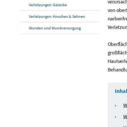
verursac
Verletzungen: Gelenke
von oberf
Verletzungen: Knochen & Sehnen
narbenfr
Verletzun
Wunden und Wundversorgung
Oberfläch
großfläc
Hautverl
Behandlu
Inha
W
W