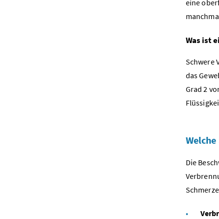
eine ober
manchmal 
Was ist 
Schwere V
das Gewebe
Grad 2 vo
Flüssigke
Welche
Die Besc
Verbrennu
Schmerze
Verbr