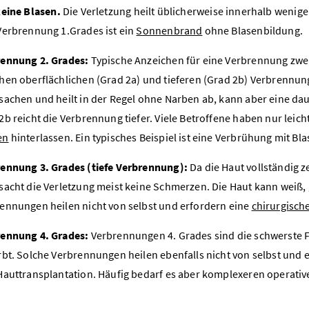
eine Blasen
.
Die Verletzung heilt üblicherweise innerhalb wenige
Verbrennung 1.Grades ist ein
Sonnenbrand
ohne Blasenbildung.
ennung 2. Grades:
Typische Anzeichen für eine Verbrennung zwei
hen oberflächlichen (Grad 2a) und tieferen (Grad 2b) Verbrennu
sachen und heilt in der Regel ohne Narben ab, kann aber eine da
2b reicht die Verbrennung tiefer. Viele Betroffene haben nur lei
en
hinterlassen. Ein typisches Beispiel ist eine Verbrühung mit Bl
ennung 3. Grades (tiefe Verbrennung):
Da die Haut vollständig z
sacht die Verletzung meist keine Schmerzen. Die Haut kann weiß,
ennungen heilen nicht von selbst und erfordern eine
chirurgisch
ennung 4. Grades:
Verbrennungen 4. Grades sind die schwerste 
rbt. Solche Verbrennungen heilen ebenfalls nicht von selbst und 
Hauttransplantation. Häufig bedarf es aber komplexeren operativ