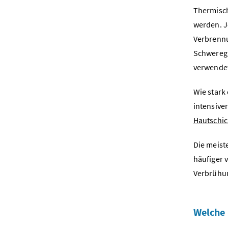
Thermisch
werden. J
Verbrennu
Schweregr
verwende
Wie stark
intensive
Hautschic
Die meist
häufiger 
Verbrühun
Welche 