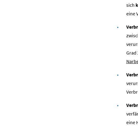
sich
k
eine 
Verbr
zwisc
verur
Grad 
Narb
Verbr
verur
Verbr
Verbr
verfä
eine 