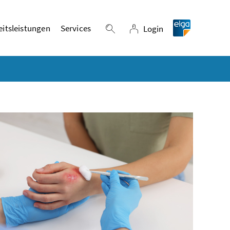
itsleistungen
Services
Login
Suche einblenden
Login