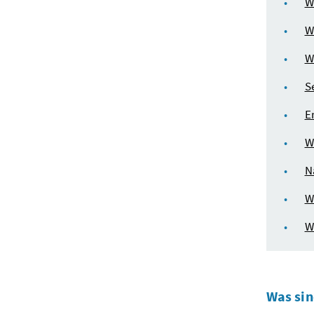
W
W
W
S
E
W
N
W
W
Was sin