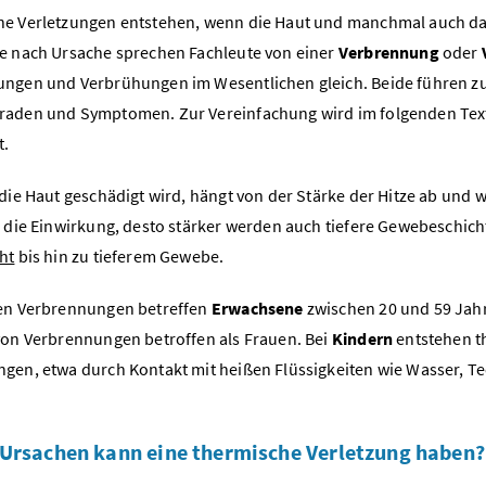
e Verletzungen entstehen, wenn die Haut und manchmal auch da
e nach Ursache sprechen Fachleute von einer
Verbrennung
oder
ngen und Verbrühungen im Wesentlichen gleich. Beide führen z
aden und Symptomen. Zur Vereinfachung wird im folgenden Text 
t.
 die Haut geschädigt wird, hängt von der Stärke der Hitze ab und w
r die Einwirkung, desto stärker werden auch tiefere Gewebeschich
ht
bis hin zu tieferem Gewebe.
en Verbrennungen betreffen
Erwachsene
zwischen 20 und 59 Jahr
von Verbrennungen betroffen als Frauen. Bei
Kindern
entstehen t
gen, etwa durch Kontakt mit heißen Flüssigkeiten wie Wasser, T
Ursachen kann eine thermische Verletzung haben?