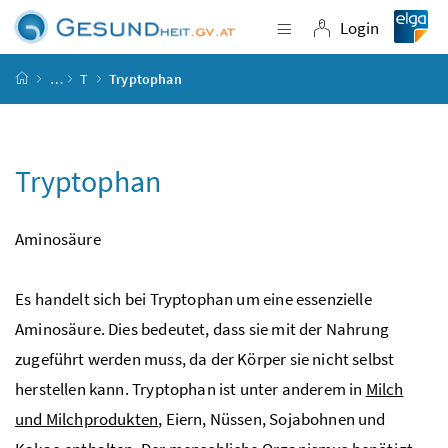
Accesskey
Accesskey
Accesskey
Accesskey
Zum Inhalt
Zum Hauptmenü
Zum Untermenü
Zur Suche
[4]
[1]
[3]
[2]
Login
Navigation einblende
Login
Startseite
…
T
Tryptophan
Tryptophan
Aminosäure
Es handelt sich bei Tryptophan um eine essenzielle
Aminosäure. Dies bedeutet, dass sie mit der Nahrung
zugeführt werden muss, da der Körper sie nicht selbst
herstellen kann. Tryptophan ist unter anderem in
Milch
und Milchprodukten
, Eiern, Nüssen, Sojabohnen und