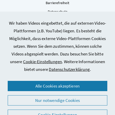
Barrierefreiheit
Datenschutz
Kontakt
Wir haben Videos eingebettet, die auf externen Video-
Sitemap
Plattformen (z.B. YouTube) liegen. Es besteht die
Cookie-Einstellungen
Möglichkeit, dass externe Video-Plattformen Cookies
setzen. Wenn Sie dem zustimmen, können solche
Videos abgespielt werden. Dazu besuchen Sie bitte
unsere
Cookie-Einstellungen
. Weitere Informationen
bietet unsere
Datenschutzerklärung
.
© 2026 Bundesministerium für Arbeit, Soziales, Gesundheit,
Alle Cookies akzeptieren
Pflege und Konsumentenschutz
Nur notwendige Cookies
Cookie-Einstellungen