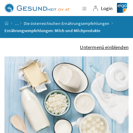
Accesskey
Accesskey
Accesskey
Accesskey
Zum Inhalt
Zum Hauptmenü
Zum Untermenü
Zur Suche
[4]
[1]
[3]
[2]
Login
Navigation einblende
Login
Startseite
…
Die österreichischen Ernährungsempfehlungen
Ernährungsempfehlungen: Milch und Milchprodukte
Untermenü einblenden