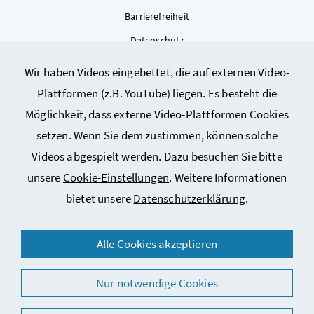
Barrierefreiheit
Datenschutz
Kontakt
Wir haben Videos eingebettet, die auf externen Video-
Sitemap
Plattformen (z.B. YouTube) liegen. Es besteht die
Cookie-Einstellungen
Möglichkeit, dass externe Video-Plattformen Cookies
setzen. Wenn Sie dem zustimmen, können solche
Videos abgespielt werden. Dazu besuchen Sie bitte
unsere
Cookie-Einstellungen
. Weitere Informationen
bietet unsere
Datenschutzerklärung
.
© 2026 Bundesministerium für Arbeit, Soziales, Gesundheit,
Alle Cookies akzeptieren
Pflege und Konsumentenschutz
Nur notwendige Cookies