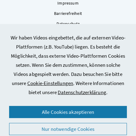
Impressum
Barrierefreiheit
Datenschutz
Kontakt
Wir haben Videos eingebettet, die auf externen Video-
Sitemap
Plattformen (z.B. YouTube) liegen. Es besteht die
Cookie-Einstellungen
Möglichkeit, dass externe Video-Plattformen Cookies
setzen. Wenn Sie dem zustimmen, können solche
Videos abgespielt werden. Dazu besuchen Sie bitte
unsere
Cookie-Einstellungen
. Weitere Informationen
bietet unsere
Datenschutzerklärung
.
© 2026 Bundesministerium für Arbeit, Soziales, Gesundheit,
Alle Cookies akzeptieren
Pflege und Konsumentenschutz
Nur notwendige Cookies