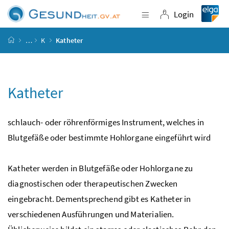
Accesskey
Accesskey
Accesskey
Accesskey
Zum Inhalt
Zum Hauptmenü
Zum Untermenü
Zur Suche
[4]
[1]
[3]
[2]
Login
Navigation einblende
Login
Startseite
…
K
Katheter
Katheter
schlauch- oder röhrenförmiges Instrument, welches in
Blutgefäße oder bestimmte Hohlorgane eingeführt wird
Katheter werden in Blutgefäße oder Hohlorgane zu
diagnostischen oder therapeutischen Zwecken
eingebracht. Dementsprechend gibt es Katheter in
verschiedenen Ausführungen und Materialien.